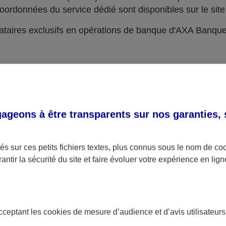
oordonnées du service dédié sont disponibles sur le site 
taires exclusifs en opérations de banque d'AXA Banqu
geons à être transparents sur nos garanties,
s sur ces petits fichiers textes, plus connus sous le nom de
co
antir la sécurité du site et faire évoluer votre expérience en lign
acceptant les
cookies
de mesure d’audience et d’avis utilisateurs