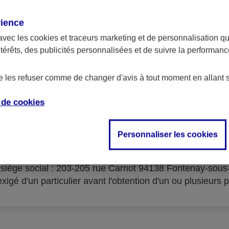
rience
avec les
cookies et traceurs
marketing et de personnalisation qui
ntérêts, des publicités personnalisées et de suivre la performa
serves d'acceptation du cré
de les refuser comme de changer d'avis à tout moment en allant 
e de
cookies
Personnaliser les cookies
isme prêteur : AXA Banque Financement – SA au capital 
- siège social : 203-205 rue Carnot 94138 Fontenay-sou
igé d'un particulier avant l'obtention d'un ou plusieurs p