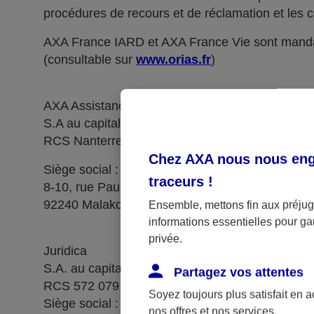
procédures de recours et de réclamation et les c
AXA France IARD et AXA France Vie sont manda
(consultable sur
www.orias.fr
)
AXA Assistance France Assurances,
S.A au capital de 51 429 430,40 €,
RCS Nanterre 415 392 724
Chez AXA nous nous enga
Siège social :
traceurs
!
8-10, rue Paul Vaillant Couturier
92240 Malakoff
Ensemble, mettons fin aux préjugé
informations essentielles pour gar
privée.
Juridica
S.A. au capital de 14 627 854,68 €
Partagez vos attentes
RCS 572 079 150 Versailles
Soyez toujours plus satisfait en 
Siège social : 1, place Victorien Sardou
nos offres et nos services.