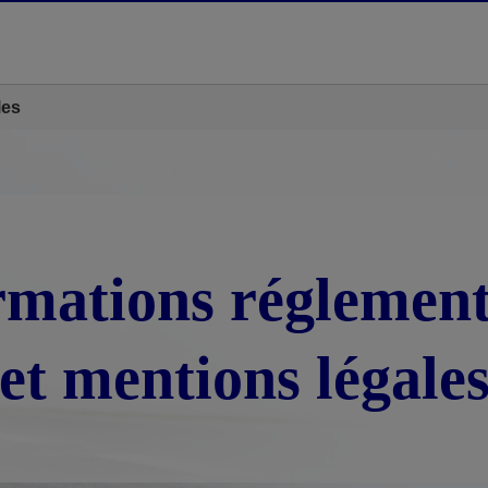
les
rmations réglement
et mentions légale