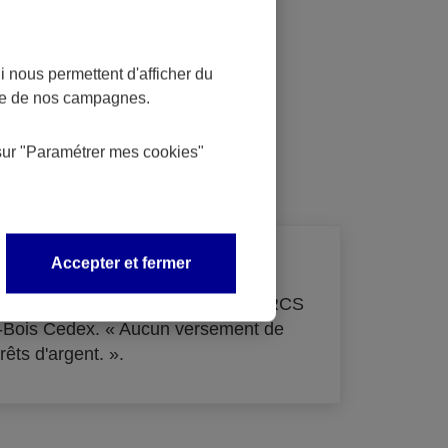
 nous permettent d'afficher du
nce de nos campagnes.
dit
sur
"Paramétrer mes
cookies
"
Accepter et fermer
de 33 855 000 € - immatriculée au RCS
s-Bois Cedex. « Aucun versement de
rêts d'argent. ».