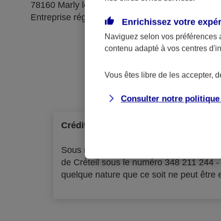
78160 Marly le Roi
Entreprise régie par le code des assurances
Enrichissez votre expé
Naviguez selon vos préférences 
contenu adapté à vos centres d'i
Ré
Vous êtes libre de les accepter, 
Consulter notre politiqu
Crédit à la consommation
Sous réserve d'acceptation par l'organ
de Créteil sous le numéro 348 211 244 
quelque nature que ce soit ne peut être ex