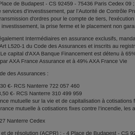
 Place de Budapest - CS 92459 - 75436 Paris Cedex 09 
services d’investissement, par l’Autorité de Contrôle Pru
ransmission d'ordres pour le compte de tiers, l'exécution 
n investissement, la prise ferme et le placement non garan
alement Intermédiaires en assurance exclusifs, manda
l'Art L520-1 du Code des Assurances et inscrits au regi
. Le capital d'AXA Banque Financement est détenu à 6
% par AXA France Assurance et à 49% AXA France Vie
ode des Assurances :
030 €- RCS Nanterre 722 057 460
73,50 €- RCS Nanterre 310 499 959
e mutuelle sur la vie et de capitalisation à cotisations 
ce mutuelle à cotisations fixes contre l’incendie, les a
727 Nanterre Cedex
l et de résolution (ACPR) : - 4 Place de Budapest - CS 9