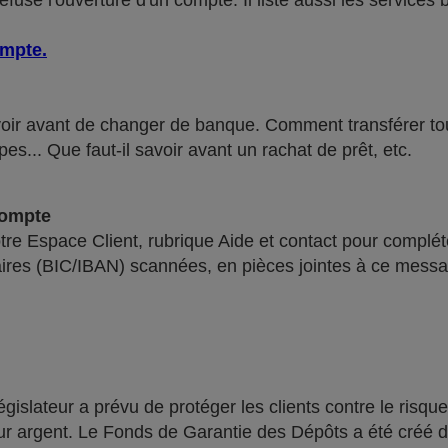
use l'ouverture d'un compte. Il liste aussi les services 
ompte
.
voir avant de changer de banque. Comment transférer tous 
pes... Que faut-il savoir avant un rachat de prêt, etc.
compte
re Espace Client, rubrique Aide et contact pour compléte
ires (BIC/IBAN) scannées, en pièces jointes à ce messa
lateur a prévu de protéger les clients contre le risque
leur argent. Le Fonds de Garantie des Dépôts a été créé 