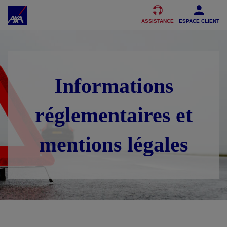
Accéder au Contenu
Accéder au Pied de page
ASSISTANCE
ESPACE CLIENT
Informations
réglementaires et
mentions légales