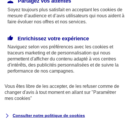
Partagez vos attentes
disponibles sur le site axa.fr.
Soyez toujours plus satisfait en acceptant les
cookies
de
AXA France IARD et AXA France Vie sont
mesure d’audience et d’avis utilisateurs qui nous aident à
faire évoluer nos offres et nos services.
mandataires exclusifs en opérations de
banque d'AXA Banque - N°ORIAS n°13 004
246 et n°13 005 764 (consultable
Enrichissez votre expérience
sur
www.orias.fr
)
Naviguez selon vos préférences avec les
cookies et
traceurs
marketing et de personnalisation qui nous
permettent d'afficher du contenu adapté à vos centres
d'intérêts, des publicités personnalisées et de suivre la
AXA Assistance France Assurances,
performance de nos campagnes.
S.A au capital de 51 429 430,40 €,
RCS Nanterre 415 392 724
Vous êtes libre de les accepter, de les refuser comme de
changer d'avis à tout moment en allant sur
"Paramétrer
Siège social :
mes
cookies
"
8-10, rue Paul Vaillant Couturier
92240 Malakoff
Consulter notre politique de
cookies