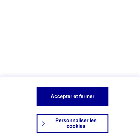
Index Egalité Professionnelle Femmes-
Hommes
Vous êtes ici :
Configuration et sécurité
Mentions légales
A PROPOS D'AXA
NOS AUTRES PRODUITS
Accepter et fermer
SITES AXA
Personnaliser les
cookies