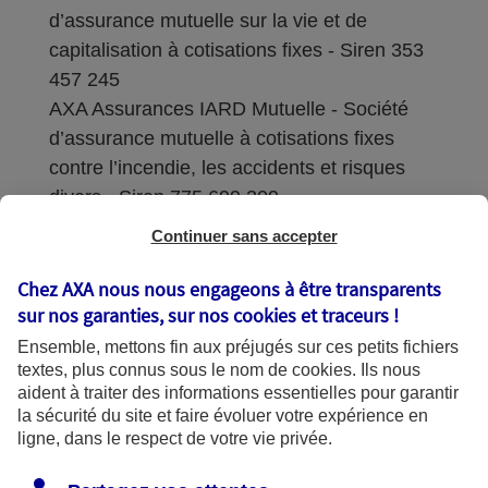
d’assurance mutuelle sur la vie et de
capitalisation à cotisations fixes - Siren 353
457 245
AXA Assurances IARD Mutuelle - Société
d’assurance mutuelle à cotisations fixes
contre l’incendie, les accidents et risques
divers - Siren 775 699 309
Continuer sans accepter
Sièges sociaux : 313 Terrasses de l’Arche –
92727 Nanterre Cedex
Chez AXA nous nous engageons à être transparents
sur nos garanties, sur nos
cookies et traceurs
!
Coordonnées de l'Autorité de contrôle
Ensemble, mettons fin aux préjugés sur ces petits fichiers
prudentiel et de résolution (ACPR) : - 4
textes, plus connus sous le nom de
cookies
. Ils nous
Place de Budapest - CS 92459 - 75436
aident à traiter des informations essentielles pour garantir
Paris Cedex 09. Le détail des procédures de
la sécurité du site et faire évoluer votre expérience en
recours et de réclamation et les
ligne, dans le respect de votre vie privée.
coordonnées du service dédié sont