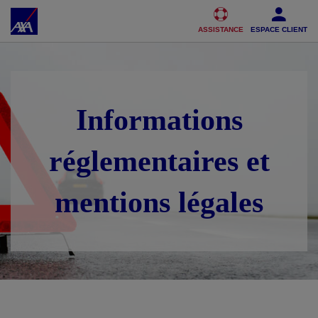
Accéder au Contenu
Accéder au Pied de page
ASSISTANCE
ESPACE CLIENT
Informations
réglementaires et
mentions légales