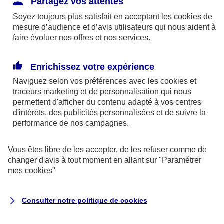
Partagez vos attentes
disponibles sur le site axa.fr.
Soyez toujours plus satisfait en acceptant les
cookies
de
AXA France IARD et AXA France Vie sont
mesure d’audience et d’avis utilisateurs qui nous aident à
faire évoluer nos offres et nos services.
mandataires exclusifs en opérations de
banque d'AXA Banque - N°ORIAS n°13 004
246 et n°13 005 764 (consultable
Enrichissez votre expérience
sur
www.orias.fr
)
Naviguez selon vos préférences avec les
cookies et
traceurs
marketing et de personnalisation qui nous
permettent d'afficher du contenu adapté à vos centres
d'intérêts, des publicités personnalisées et de suivre la
AXA Assistance France Assurances,
performance de nos campagnes.
S.A au capital de 51 429 430,40 €,
RCS Nanterre 415 392 724
Vous êtes libre de les accepter, de les refuser comme de
changer d'avis à tout moment en allant sur
"Paramétrer
Siège social :
mes
cookies
"
8-10, rue Paul Vaillant Couturier
92240 Malakoff
Consulter notre politique de
cookies