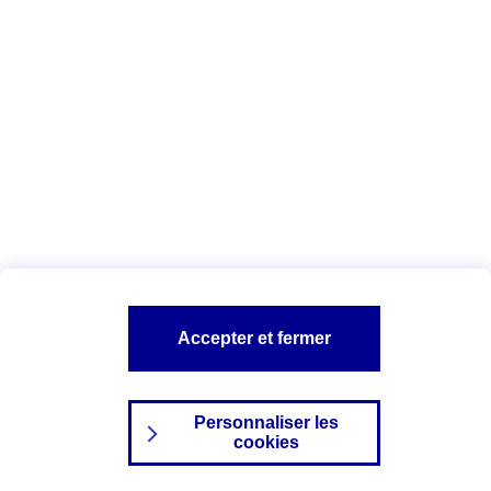
Index Egalité Professionnelle Femmes-
Hommes
Vous êtes ici :
Configuration et sécurité
Mentions légales
A PROPOS D'AXA
NOS AUTRES PRODUITS
Accepter et fermer
SITES AXA
Personnaliser les
cookies