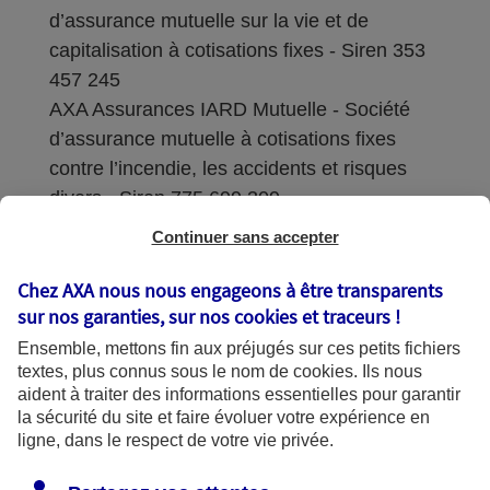
d’assurance mutuelle sur la vie et de
capitalisation à cotisations fixes - Siren 353
457 245
AXA Assurances IARD Mutuelle - Société
d’assurance mutuelle à cotisations fixes
contre l’incendie, les accidents et risques
divers - Siren 775 699 309
Continuer sans accepter
Sièges sociaux : 313 Terrasses de l’Arche –
92727 Nanterre Cedex
Chez AXA nous nous engageons à être transparents
sur nos garanties, sur nos
cookies et traceurs
!
Coordonnées de l'Autorité de contrôle
Ensemble, mettons fin aux préjugés sur ces petits fichiers
prudentiel et de résolution (ACPR) : - 4
textes, plus connus sous le nom de
cookies
. Ils nous
Place de Budapest - CS 92459 - 75436
aident à traiter des informations essentielles pour garantir
Paris Cedex 09. Le détail des procédures de
la sécurité du site et faire évoluer votre expérience en
recours et de réclamation et les
ligne, dans le respect de votre vie privée.
coordonnées du service dédié sont