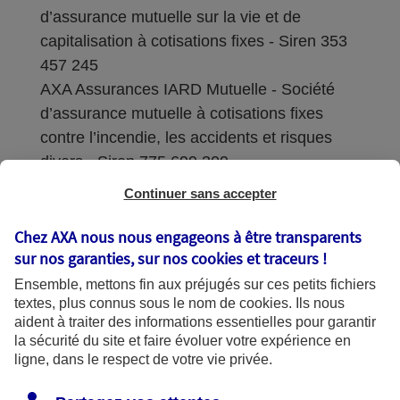
d’assurance mutuelle sur la vie et de
capitalisation à cotisations fixes - Siren 353
457 245
AXA Assurances IARD Mutuelle - Société
d’assurance mutuelle à cotisations fixes
contre l’incendie, les accidents et risques
divers - Siren 775 699 309
Continuer sans accepter
Sièges sociaux : 313 Terrasses de l’Arche –
92727 Nanterre Cedex
Chez AXA nous nous engageons à être transparents
sur nos garanties, sur nos
cookies et traceurs
!
Coordonnées de l'Autorité de contrôle
Ensemble, mettons fin aux préjugés sur ces petits fichiers
prudentiel et de résolution (ACPR) : - 4
textes, plus connus sous le nom de
cookies
. Ils nous
Place de Budapest - CS 92459 - 75436
aident à traiter des informations essentielles pour garantir
Paris Cedex 09. Le détail des procédures de
la sécurité du site et faire évoluer votre expérience en
recours et de réclamation et les
ligne, dans le respect de votre vie privée.
coordonnées du service dédié sont