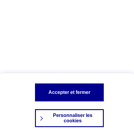
Index Egalité Professionnelle Femmes-
Hommes
Vous êtes ici :
Configuration et sécurité
Mentions légales
A PROPOS D'AXA
NOS AUTRES PRODUITS
Accepter et fermer
SITES AXA
Personnaliser les
cookies