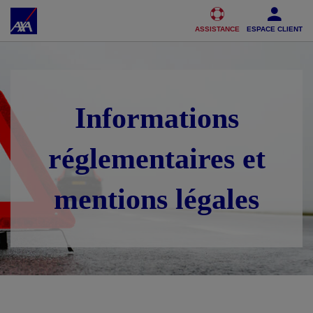
Accéder au Contenu
Accéder au Pied de page
ASSISTANCE
ESPACE CLIENT
Informations
réglementaires et
mentions légales