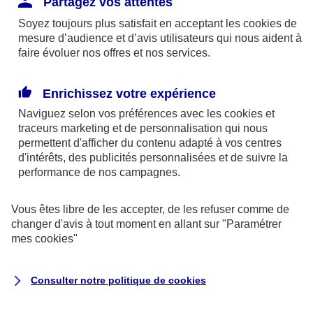
Partagez vos attentes
disponibles sur le site axa.fr.
Soyez toujours plus satisfait en acceptant les
cookies
de
AXA France IARD et AXA France Vie sont
mesure d’audience et d’avis utilisateurs qui nous aident à
faire évoluer nos offres et nos services.
mandataires exclusifs en opérations de
banque d'AXA Banque - N°ORIAS n°13 004
246 et n°13 005 764 (consultable
Enrichissez votre expérience
sur
www.orias.fr
)
Naviguez selon vos préférences avec les
cookies et
traceurs
marketing et de personnalisation qui nous
permettent d'afficher du contenu adapté à vos centres
d'intérêts, des publicités personnalisées et de suivre la
AXA Assistance France Assurances,
performance de nos campagnes.
S.A au capital de 51 429 430,40 €,
RCS Nanterre 415 392 724
Vous êtes libre de les accepter, de les refuser comme de
changer d'avis à tout moment en allant sur
"Paramétrer
Siège social :
mes
cookies
"
8-10, rue Paul Vaillant Couturier
92240 Malakoff
Consulter notre politique de
cookies