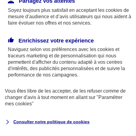
Partagez vos attentes
disponibles sur le site axa.fr.
Soyez toujours plus satisfait en acceptant les
cookies
de
AXA France IARD et AXA France Vie sont
mesure d’audience et d’avis utilisateurs qui nous aident à
faire évoluer nos offres et nos services.
mandataires exclusifs en opérations de
banque d'AXA Banque - N°ORIAS n°13 004
246 et n°13 005 764 (consultable
Enrichissez votre expérience
sur
www.orias.fr
)
Naviguez selon vos préférences avec les
cookies et
traceurs
marketing et de personnalisation qui nous
permettent d'afficher du contenu adapté à vos centres
d'intérêts, des publicités personnalisées et de suivre la
AXA Assistance France Assurances,
performance de nos campagnes.
S.A au capital de 51 429 430,40 €,
RCS Nanterre 415 392 724
Vous êtes libre de les accepter, de les refuser comme de
changer d'avis à tout moment en allant sur
"Paramétrer
Siège social :
mes
cookies
"
8-10, rue Paul Vaillant Couturier
92240 Malakoff
Consulter notre politique de
cookies