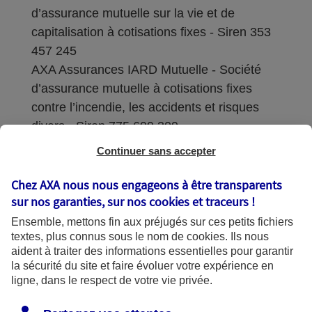
d’assurance mutuelle sur la vie et de
capitalisation à cotisations fixes - Siren 353
457 245
AXA Assurances IARD Mutuelle - Société
d’assurance mutuelle à cotisations fixes
contre l’incendie, les accidents et risques
divers - Siren 775 699 309
Continuer sans accepter
Sièges sociaux : 313 Terrasses de l’Arche –
92727 Nanterre Cedex
Chez AXA nous nous engageons à être transparents
sur nos garanties, sur nos
cookies et traceurs
!
Coordonnées de l'Autorité de contrôle
Ensemble, mettons fin aux préjugés sur ces petits fichiers
prudentiel et de résolution (ACPR) : - 4
textes, plus connus sous le nom de
cookies
. Ils nous
Place de Budapest - CS 92459 - 75436
aident à traiter des informations essentielles pour garantir
Paris Cedex 09. Le détail des procédures de
la sécurité du site et faire évoluer votre expérience en
recours et de réclamation et les
ligne, dans le respect de votre vie privée.
coordonnées du service dédié sont