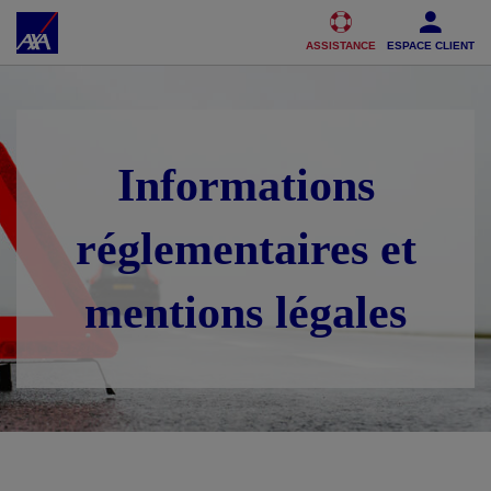
Accéder au Contenu
Accéder au Pied de page
ASSISTANCE
ESPACE CLIENT
Informations
réglementaires et
mentions légales