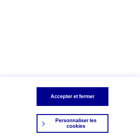
Index Egalité Professionnelle Femmes-
Hommes
Vous êtes ici :
Configuration et sécurité
Mentions légales
A PROPOS D'AXA
NOS AUTRES PRODUITS
Accepter et fermer
SITES AXA
Personnaliser les
cookies