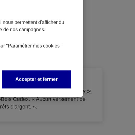
 nous permettent d'afficher du
nce de nos campagnes.
dit
sur
"Paramétrer mes
cookies
"
Accepter et fermer
de 33 855 000 € - immatriculée au RCS
s-Bois Cedex. « Aucun versement de
rêts d'argent. ».