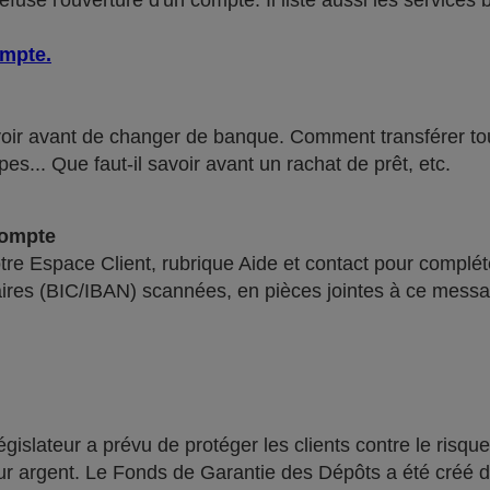
use l'ouverture d'un compte. Il liste aussi les services 
ompte
.
voir avant de changer de banque. Comment transférer tous 
pes... Que faut-il savoir avant un rachat de prêt, etc.
compte
re Espace Client, rubrique Aide et contact pour compléte
ires (BIC/IBAN) scannées, en pièces jointes à ce messa
lateur a prévu de protéger les clients contre le risque
leur argent. Le Fonds de Garantie des Dépôts a été créé 