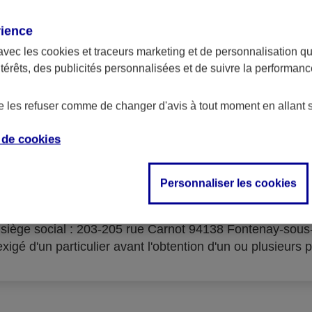
rience
avec les
cookies et traceurs
marketing et de personnalisation qui
ntérêts, des publicités personnalisées et de suivre la performa
serves d'acceptation du cré
de les refuser comme de changer d'avis à tout moment en allant 
e de
cookies
Personnaliser les cookies
isme prêteur : AXA Banque Financement – SA au capital 
- siège social : 203-205 rue Carnot 94138 Fontenay-sou
igé d'un particulier avant l'obtention d'un ou plusieurs p