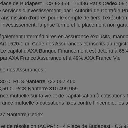
 Place de Budapest - CS 92459 - 75436 Paris Cedex 09 
services d’investissement, par l’Autorité de Contrôle Pru
ransmission d'ordres pour le compte de tiers, l'exécution 
n investissement, la prise ferme et le placement non garan
alement Intermédiaires en assurance exclusifs, manda
l'Art L520-1 du Code des Assurances et inscrits au regi
. Le capital d'AXA Banque Financement est détenu à 6
% par AXA France Assurance et à 49% AXA France Vie
ode des Assurances :
030 €- RCS Nanterre 722 057 460
73,50 €- RCS Nanterre 310 499 959
e mutuelle sur la vie et de capitalisation à cotisations 
ce mutuelle à cotisations fixes contre l’incendie, les a
727 Nanterre Cedex
l et de résolution (ACPR) : - 4 Place de Budapest - CS 9