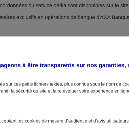
oordonnées du service dédié sont disponibles sur le site 
taires exclusifs en opérations de banque d'AXA Banqu
geons à être transparents sur nos garanties,
s sur ces petits fichiers textes, plus connus sous le nom de
co
antir la sécurité du site et faire évoluer votre expérience en lign
acceptant les
cookies
de mesure d’audience et d’avis utilisateurs