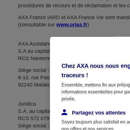
procédures de recours et de réclamation et les c
AXA France IARD et AXA France Vie sont manda
(consultable sur
www.orias.fr
)
AXA Assistance France Assurances,
S.A au capital de 51 429 430,40 €,
RCS Nanterre 415 392 724
Chez AXA nous nous enga
Siège social :
traceurs
!
8-10, rue Paul Vaillant Couturier
92240 Malakoff
Ensemble, mettons fin aux préjugé
informations essentielles pour gar
privée.
Juridica
S.A. au capital de 14 627 854,68 €
Partagez vos attentes
RCS 572 079 150 Versailles
Soyez toujours plus satisfait en 
Siège social : 1, place Victorien Sardou
nos offres et nos services.