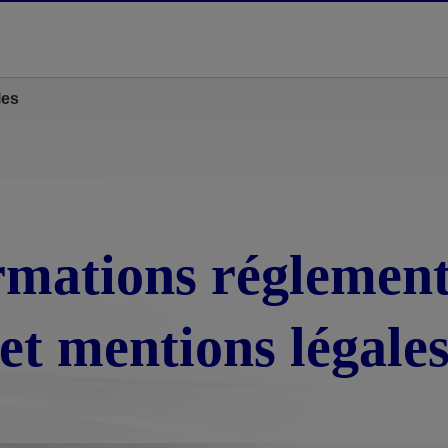
les
rmations réglement
et mentions légale