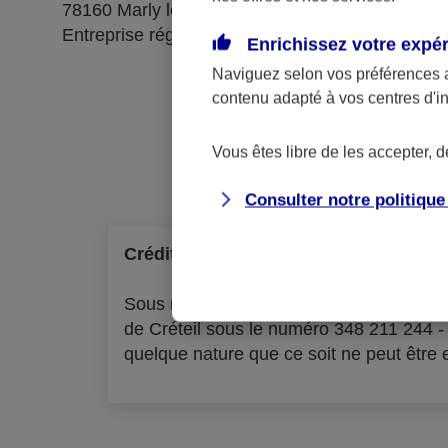
78160 Marly le Roi
Entreprise régie par le code des assurances
Enrichissez votre expé
Naviguez selon vos préférences 
contenu adapté à vos centres d'i
Ré
Vous êtes libre de les accepter, 
Consulter notre politiqu
Crédit à la consommation
Sous réserve d'acceptation par l'organ
de Créteil sous le numéro 348 211 244 
quelque nature que ce soit ne peut être ex