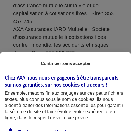
d’assurance mutuelle sur la vie et de
capitalisation à cotisations fixes - Siren 353
457 245
AXA Assurances IARD Mutuelle - Société
d’assurance mutuelle à cotisations fixes
contre l’incendie, les accidents et risques
divers - Siren 775 699 309
Continuer sans accepter
Sièges sociaux : 313 Terrasses de l’Arche –
92727 Nanterre Cedex
Chez AXA nous nous engageons à être transparents
sur nos garanties, sur nos
cookies et traceurs
!
Coordonnées de l'Autorité de contrôle
Ensemble, mettons fin aux préjugés sur ces petits fichiers
prudentiel et de résolution (ACPR) : - 4
textes, plus connus sous le nom de
cookies
. Ils nous
Place de Budapest - CS 92459 - 75436
aident à traiter des informations essentielles pour garantir
Paris Cedex 09. Le détail des procédures de
la sécurité du site et faire évoluer votre expérience en
recours et de réclamation et les
ligne, dans le respect de votre vie privée.
coordonnées du service dédié sont