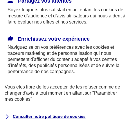
Partagez vos attentes
disponibles sur le site axa.fr.
Soyez toujours plus satisfait en acceptant les
cookies
de
AXA France IARD et AXA France Vie sont
mesure d’audience et d’avis utilisateurs qui nous aident à
faire évoluer nos offres et nos services.
mandataires exclusifs en opérations de
banque d'AXA Banque - N°ORIAS n°13 004
246 et n°13 005 764 (consultable
Enrichissez votre expérience
sur
www.orias.fr
)
Naviguez selon vos préférences avec les
cookies et
traceurs
marketing et de personnalisation qui nous
permettent d'afficher du contenu adapté à vos centres
d'intérêts, des publicités personnalisées et de suivre la
AXA Assistance France Assurances,
performance de nos campagnes.
S.A au capital de 51 429 430,40 €,
RCS Nanterre 415 392 724
Vous êtes libre de les accepter, de les refuser comme de
changer d'avis à tout moment en allant sur
"Paramétrer
Siège social :
mes
cookies
"
8-10, rue Paul Vaillant Couturier
92240 Malakoff
Consulter notre politique de
cookies