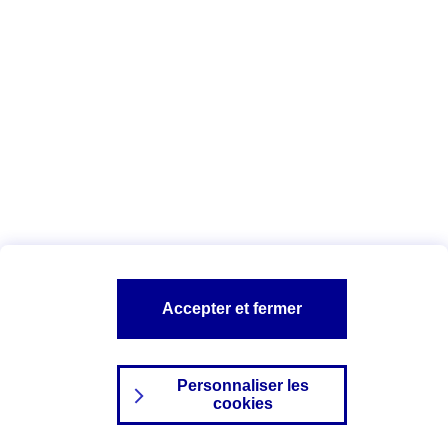
Index Egalité Professionnelle Femmes-
Hommes
Vous êtes ici :
Configuration et sécurité
Mentions légales
A PROPOS D'AXA
NOS AUTRES PRODUITS
Accepter et fermer
SITES AXA
Personnaliser les
cookies