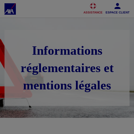
Accéder au Contenu
Accéder au Pied de page
ASSISTANCE
ESPACE CLIENT
Informations
réglementaires et
mentions légales