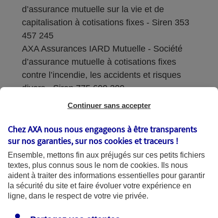
d’assurance mutuelle sur la vie et de
capitalisation à cotisations fixes - Siren 353
457 245
AXA Assurances IARD Mutuelle - Société
d’assurance mutuelle à cotisations fixes
contre l’incendie, les accidents et risques
divers - Siren 775 699 309
Continuer sans accepter
Sièges sociaux : 313 Terrasses de l’Arche –
92727 Nanterre Cedex
Chez AXA nous nous engageons à être transparents
sur nos garanties, sur nos
cookies et traceurs
!
Coordonnées de l'Autorité de contrôle
Ensemble, mettons fin aux préjugés sur ces petits fichiers
prudentiel et de résolution (ACPR) : - 4
textes, plus connus sous le nom de
cookies
. Ils nous
Place de Budapest - CS 92459 - 75436
aident à traiter des informations essentielles pour garantir
Paris Cedex 09. Le détail des procédures de
la sécurité du site et faire évoluer votre expérience en
recours et de réclamation et les
ligne, dans le respect de votre vie privée.
coordonnées du service dédié sont