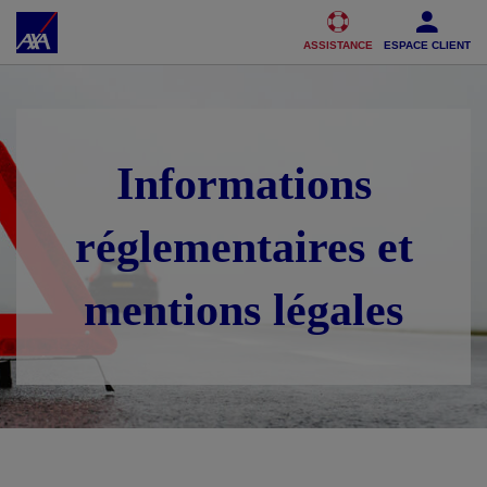
Accéder au Contenu
Accéder au Pied de page
ASSISTANCE
ESPACE CLIENT
Informations
réglementaires et
mentions légales