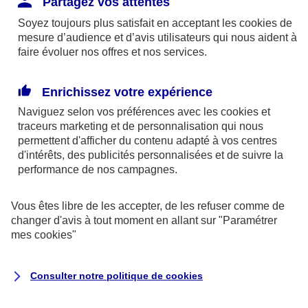
Partagez vos attentes
disponibles sur le site axa.fr.
Soyez toujours plus satisfait en acceptant les
cookies
de
AXA France IARD et AXA France Vie sont
mesure d’audience et d’avis utilisateurs qui nous aident à
faire évoluer nos offres et nos services.
mandataires exclusifs en opérations de
banque d'AXA Banque - N°ORIAS n°13 004
246 et n°13 005 764 (consultable
Enrichissez votre expérience
sur
www.orias.fr
)
Naviguez selon vos préférences avec les
cookies et
traceurs
marketing et de personnalisation qui nous
permettent d'afficher du contenu adapté à vos centres
d'intérêts, des publicités personnalisées et de suivre la
AXA Assistance France Assurances,
performance de nos campagnes.
S.A au capital de 51 429 430,40 €,
RCS Nanterre 415 392 724
Vous êtes libre de les accepter, de les refuser comme de
changer d'avis à tout moment en allant sur
"Paramétrer
Siège social :
mes
cookies
"
8-10, rue Paul Vaillant Couturier
92240 Malakoff
Consulter notre politique de
cookies