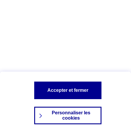
Index Egalité Professionnelle Femmes-
Hommes
Vous êtes ici :
Configuration et sécurité
Mentions légales
A PROPOS D'AXA
NOS AUTRES PRODUITS
Accepter et fermer
SITES AXA
Personnaliser les
cookies