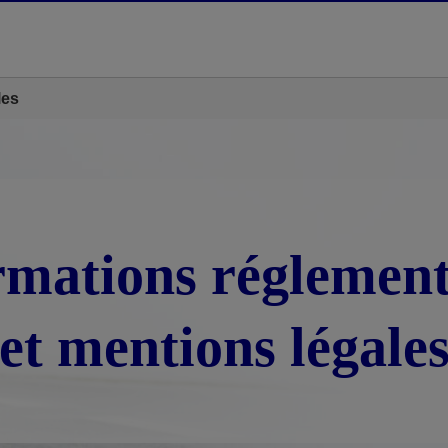
les
rmations réglement
et mentions légale