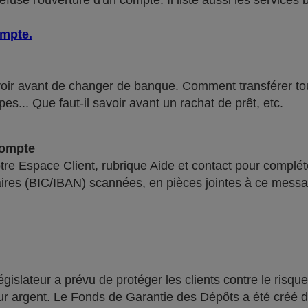
use l'ouverture d'un compte. Il liste aussi les services 
ompte
.
voir avant de changer de banque. Comment transférer tous 
pes... Que faut-il savoir avant un rachat de prêt, etc.
compte
re Espace Client, rubrique Aide et contact pour compléte
ires (BIC/IBAN) scannées, en pièces jointes à ce messa
lateur a prévu de protéger les clients contre le risque
leur argent. Le Fonds de Garantie des Dépôts a été créé 