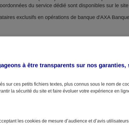
oordonnées du service dédié sont disponibles sur le site 
taires exclusifs en opérations de banque d'AXA Banqu
geons à être transparents sur nos garanties,
s sur ces petits fichiers textes, plus connus sous le nom de
co
antir la sécurité du site et faire évoluer votre expérience en lign
acceptant les
cookies
de mesure d’audience et d’avis utilisateurs