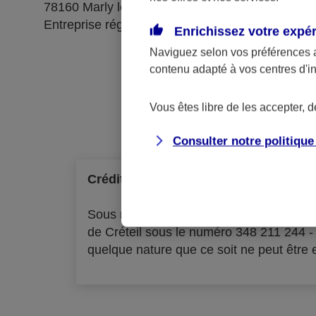
78160 Marly le Roi
Entreprise régie par le code des assurances
Enrichissez votre expé
Naviguez selon vos préférences 
contenu adapté à vos centres d'i
Ré
Vous êtes libre de les accepter, 
Consulter notre politiqu
Crédit à la consommation
Sous réserve d'acceptation par l'organ
de Créteil sous le numéro 348 211 244 
quelque nature que ce soit ne peut être ex