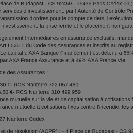
 Place de Budapest - CS 92459 - 75436 Paris Cedex 09 
services d’investissement, par l’Autorité de Contrôle Pru
ransmission d'ordres pour le compte de tiers, l'exécution 
n investissement, la prise ferme et le placement non garan
alement Intermédiaires en assurance exclusifs, manda
l'Art L520-1 du Code des Assurances et inscrits au regi
. Le capital d'AXA Banque Financement est détenu à 6
% par AXA France Assurance et à 49% AXA France Vie
ode des Assurances :
030 €- RCS Nanterre 722 057 460
73,50 €- RCS Nanterre 310 499 959
e mutuelle sur la vie et de capitalisation à cotisations 
ce mutuelle à cotisations fixes contre l’incendie, les a
727 Nanterre Cedex
l et de résolution (ACPR) : - 4 Place de Budapest - CS 9