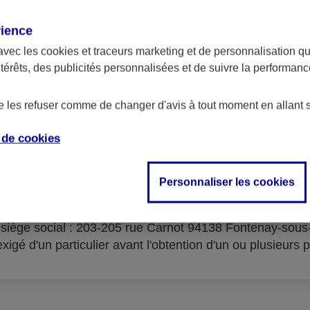
rience
avec les
cookies et traceurs
marketing et de personnalisation qui
ntérêts, des publicités personnalisées et de suivre la performa
serves d'acceptation du cré
de les refuser comme de changer d'avis à tout moment en allant 
e de
cookies
Personnaliser les cookies
isme prêteur : AXA Banque Financement – SA au capital 
- siège social : 203-205 rue Carnot 94138 Fontenay-sou
igé d'un particulier avant l'obtention d'un ou plusieurs p