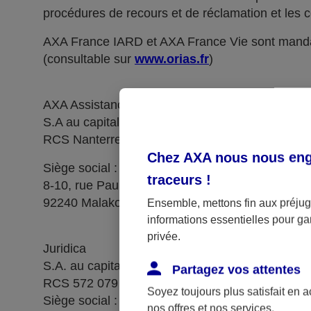
procédures de recours et de réclamation et les c
AXA France IARD et AXA France Vie sont manda
(consultable sur
www.orias.fr
)
AXA Assistance France Assurances,
S.A au capital de 51 429 430,40 €,
RCS Nanterre 415 392 724
Chez AXA nous nous enga
Siège social :
traceurs
!
8-10, rue Paul Vaillant Couturier
92240 Malakoff
Ensemble, mettons fin aux préjugé
informations essentielles pour gar
privée.
Juridica
S.A. au capital de 14 627 854,68 €
Partagez vos attentes
RCS 572 079 150 Versailles
Soyez toujours plus satisfait en 
Siège social : 1, place Victorien Sardou
nos offres et nos services.