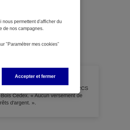
 nous permettent d'afficher du
nce de nos campagnes.
dit
sur
"Paramétrer mes
cookies
"
Accepter et fermer
de 33 855 000 € - immatriculée au RCS
s-Bois Cedex. « Aucun versement de
rêts d'argent. ».