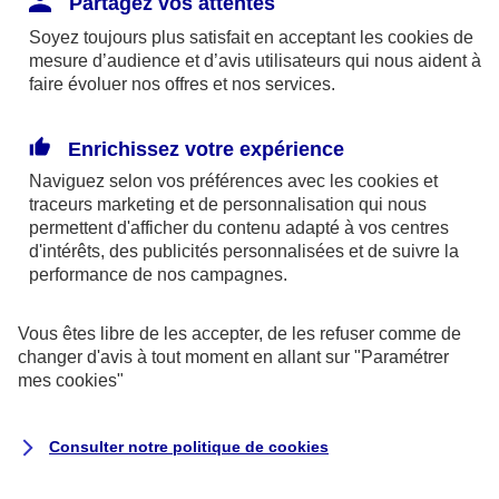
Partagez vos attentes
disponibles sur le site axa.fr.
Soyez toujours plus satisfait en acceptant les
cookies
de
AXA France IARD et AXA France Vie sont
mesure d’audience et d’avis utilisateurs qui nous aident à
faire évoluer nos offres et nos services.
mandataires exclusifs en opérations de
banque d'AXA Banque - N°ORIAS n°13 004
246 et n°13 005 764 (consultable
Enrichissez votre expérience
sur
www.orias.fr
)
Naviguez selon vos préférences avec les
cookies et
traceurs
marketing et de personnalisation qui nous
permettent d'afficher du contenu adapté à vos centres
d'intérêts, des publicités personnalisées et de suivre la
AXA Assistance France Assurances,
performance de nos campagnes.
S.A au capital de 51 429 430,40 €,
RCS Nanterre 415 392 724
Vous êtes libre de les accepter, de les refuser comme de
changer d'avis à tout moment en allant sur
"Paramétrer
Siège social :
mes
cookies
"
8-10, rue Paul Vaillant Couturier
92240 Malakoff
Consulter notre politique de
cookies