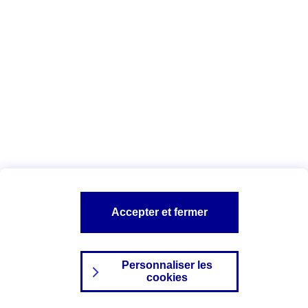
Index Egalité Professionnelle Femmes-
Hommes
Vous êtes ici :
Configuration et sécurité
Mentions légales
A PROPOS D'AXA
NOS AUTRES PRODUITS
Accepter et fermer
SITES AXA
Personnaliser les
cookies