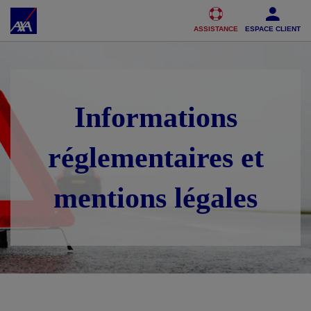
Accéder au Contenu
Accéder au Pied de page
ASSISTANCE
ESPACE CLIENT
Informations
réglementaires et
mentions légales