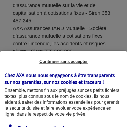
d’assurance mutuelle sur la vie et de
capitalisation à cotisations fixes - Siren 353
457 245
AXA Assurances IARD Mutuelle - Société
d’assurance mutuelle à cotisations fixes
contre l’incendie, les accidents et risques
divers - Siren 775 699 309
Continuer sans accepter
Sièges sociaux : 313 Terrasses de l’Arche –
92727 Nanterre Cedex
Chez AXA nous nous engageons à être transparents
sur nos garanties, sur nos
cookies et traceurs
!
Coordonnées de l'Autorité de contrôle
Ensemble, mettons fin aux préjugés sur ces petits fichiers
prudentiel et de résolution (ACPR) : - 4
textes, plus connus sous le nom de
cookies
. Ils nous
Place de Budapest - CS 92459 - 75436
aident à traiter des informations essentielles pour garantir
Paris Cedex 09. Le détail des procédures de
la sécurité du site et faire évoluer votre expérience en
recours et de réclamation et les
ligne, dans le respect de votre vie privée.
coordonnées du service dédié sont