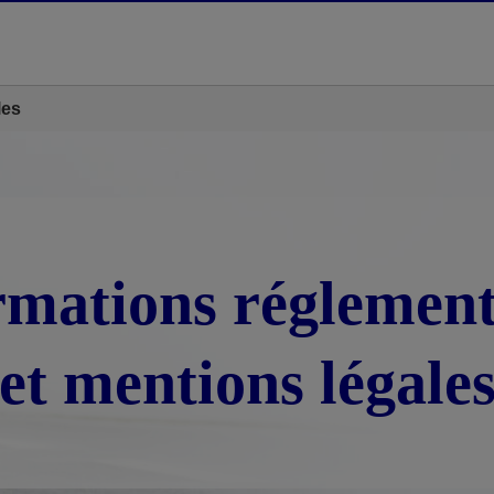
les
rmations réglement
et mentions légale