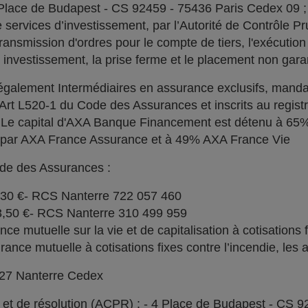
 Place de Budapest - CS 92459 - 75436 Paris Cedex 09 
services d’investissement, par l’Autorité de Contrôle Pru
ransmission d'ordres pour le compte de tiers, l'exécution 
n investissement, la prise ferme et le placement non garan
alement Intermédiaires en assurance exclusifs, manda
l'Art L520-1 du Code des Assurances et inscrits au regi
. Le capital d'AXA Banque Financement est détenu à 6
% par AXA France Assurance et à 49% AXA France Vie
ode des Assurances :
030 €- RCS Nanterre 722 057 460
73,50 €- RCS Nanterre 310 499 959
e mutuelle sur la vie et de capitalisation à cotisations 
ce mutuelle à cotisations fixes contre l’incendie, les a
727 Nanterre Cedex
l et de résolution (ACPR) : - 4 Place de Budapest - CS 9