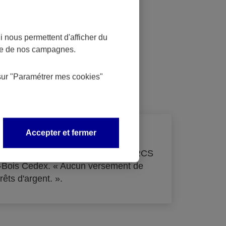
 nous permettent d'afficher du
nce de nos campagnes.
dit
sur
"Paramétrer mes
cookies
"
Accepter et fermer
de 33 855 000 € - immatriculée au RCS
s-Bois Cedex. « Aucun versement de
rêts d'argent. ».