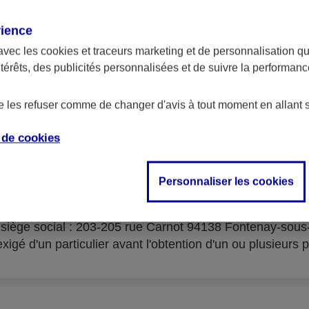
rience
avec les
cookies et traceurs
marketing et de personnalisation qui
ntérêts, des publicités personnalisées et de suivre la performa
serves d'acceptation du cré
de les refuser comme de changer d'avis à tout moment en allant 
e de
cookies
Personnaliser les cookies
isme prêteur : AXA Banque Financement – SA au capital 
- siège social : 203-205 rue Carnot 94138 Fontenay-sou
igé d'un particulier avant l'obtention d'un ou plusieurs p