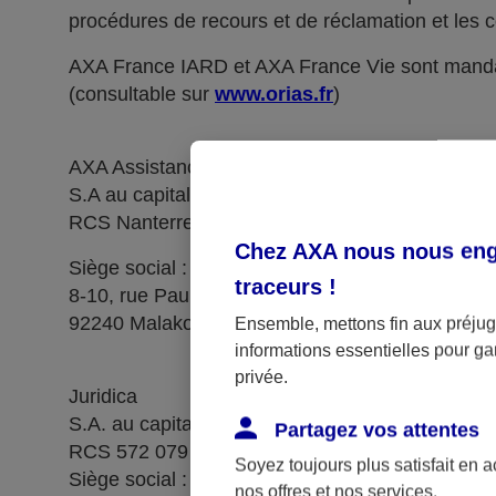
procédures de recours et de réclamation et les c
AXA France IARD et AXA France Vie sont manda
(consultable sur
www.orias.fr
)
AXA Assistance France Assurances,
S.A au capital de 51 429 430,40 €,
RCS Nanterre 415 392 724
Chez AXA nous nous enga
Siège social :
traceurs
!
8-10, rue Paul Vaillant Couturier
92240 Malakoff
Ensemble, mettons fin aux préjugé
informations essentielles pour gar
privée.
Juridica
S.A. au capital de 14 627 854,68 €
Partagez vos attentes
RCS 572 079 150 Versailles
Soyez toujours plus satisfait en 
Siège social : 1, place Victorien Sardou
nos offres et nos services.