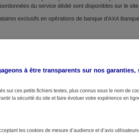
oordonnées du service dédié sont disponibles sur le site 
taires exclusifs en opérations de banque d'AXA Banqu
geons à être transparents sur nos garanties,
s sur ces petits fichiers textes, plus connus sous le nom de
co
antir la sécurité du site et faire évoluer votre expérience en lign
acceptant les
cookies
de mesure d’audience et d’avis utilisateurs