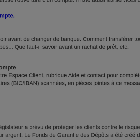
use l'ouverture d'un compte. Il liste aussi les services 
ompte
.
voir avant de changer de banque. Comment transférer tous 
pes... Que faut-il savoir avant un rachat de prêt, etc.
compte
re Espace Client, rubrique Aide et contact pour compléte
ires (BIC/IBAN) scannées, en pièces jointes à ce messa
lateur a prévu de protéger les clients contre le risque
leur argent. Le Fonds de Garantie des Dépôts a été créé 