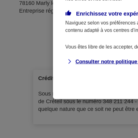
78160 Marly le Roi
Entreprise régie par le code des assurances
Enrichissez votre expé
Naviguez selon vos préférences 
contenu adapté à vos centres d'i
Ré
Vous êtes libre de les accepter, 
Consulter notre politiqu
Crédit à la consommation
Sous réserve d'acceptation par l'organ
de Créteil sous le numéro 348 211 244 
quelque nature que ce soit ne peut être ex