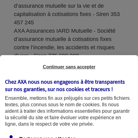
d’assurance mutuelle sur la vie et de
capitalisation à cotisations fixes - Siren 353
457 245
AXA Assurances IARD Mutuelle - Société
d’assurance mutuelle à cotisations fixes
contre l’incendie, les accidents et risques
divers - Siren 775 699 309
Continuer sans accepter
Sièges sociaux : 313 Terrasses de l’Arche –
92727 Nanterre Cedex
Chez AXA nous nous engageons à être transparents
sur nos garanties, sur nos
cookies et traceurs
!
Coordonnées de l'Autorité de contrôle
Ensemble, mettons fin aux préjugés sur ces petits fichiers
prudentiel et de résolution (ACPR) : - 4
textes, plus connus sous le nom de
cookies
. Ils nous
Place de Budapest - CS 92459 - 75436
aident à traiter des informations essentielles pour garantir
Paris Cedex 09. Le détail des procédures de
la sécurité du site et faire évoluer votre expérience en
recours et de réclamation et les
ligne, dans le respect de votre vie privée.
coordonnées du service dédié sont