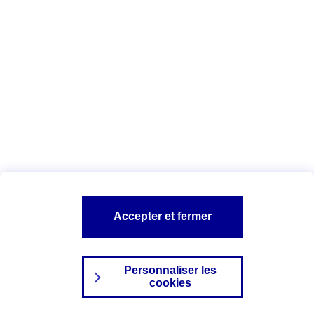
Index Egalité Professionnelle Femmes-
Hommes
Vous êtes ici :
Configuration et sécurité
Mentions légales
A PROPOS D'AXA
NOS AUTRES PRODUITS
Accepter et fermer
SITES AXA
Personnaliser les
cookies