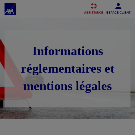
Accéder au Contenu
Accéder au Pied de page
ASSISTANCE
ESPACE CLIENT
Informations
réglementaires et
mentions légales