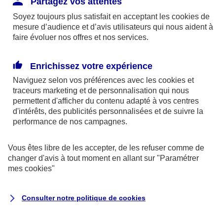
Partagez vos attentes
disponibles sur le site axa.fr.
Soyez toujours plus satisfait en acceptant les
cookies
de
AXA France IARD et AXA France Vie sont
mesure d’audience et d’avis utilisateurs qui nous aident à
faire évoluer nos offres et nos services.
mandataires exclusifs en opérations de
banque d'AXA Banque - N°ORIAS n°13 004
246 et n°13 005 764 (consultable
Enrichissez votre expérience
sur
www.orias.fr
)
Naviguez selon vos préférences avec les
cookies et
traceurs
marketing et de personnalisation qui nous
permettent d'afficher du contenu adapté à vos centres
d'intérêts, des publicités personnalisées et de suivre la
AXA Assistance France Assurances,
performance de nos campagnes.
S.A au capital de 51 429 430,40 €,
RCS Nanterre 415 392 724
Vous êtes libre de les accepter, de les refuser comme de
changer d'avis à tout moment en allant sur
"Paramétrer
Siège social :
mes
cookies
"
8-10, rue Paul Vaillant Couturier
92240 Malakoff
Consulter notre politique de
cookies