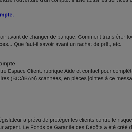
use l'ouverture d'un compte. Il liste aussi les services 
ompte
.
voir avant de changer de banque. Comment transférer tous 
pes... Que faut-il savoir avant un rachat de prêt, etc.
compte
re Espace Client, rubrique Aide et contact pour compléte
ires (BIC/IBAN) scannées, en pièces jointes à ce messa
lateur a prévu de protéger les clients contre le risque
leur argent. Le Fonds de Garantie des Dépôts a été créé 