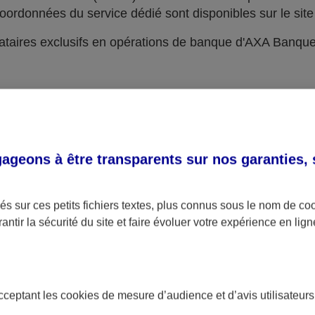
oordonnées du service dédié sont disponibles sur le site 
taires exclusifs en opérations de banque d'AXA Banqu
geons à être transparents sur nos garanties,
s sur ces petits fichiers textes, plus connus sous le nom de
co
antir la sécurité du site et faire évoluer votre expérience en lign
acceptant les
cookies
de mesure d’audience et d’avis utilisateurs