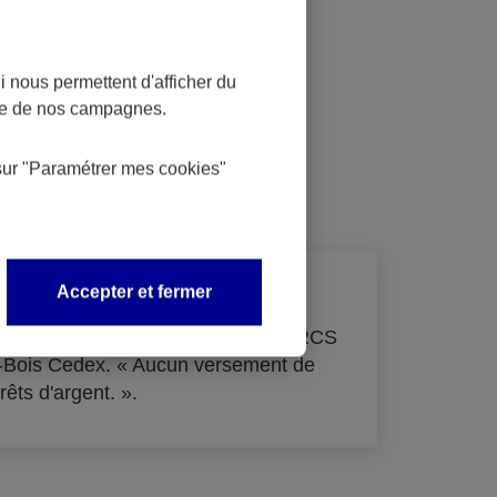
 nous permettent d'afficher du
nce de nos campagnes.
dit
sur
"Paramétrer mes
cookies
"
Accepter et fermer
de 33 855 000 € - immatriculée au RCS
s-Bois Cedex. « Aucun versement de
rêts d'argent. ».