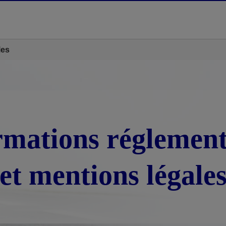
les
rmations réglement
et mentions légale