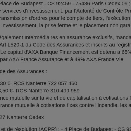
 Place de Budapest - CS 92459 - 75436 Paris Cedex 09 
services d’investissement, par l’Autorité de Contrôle Pru
ransmission d'ordres pour le compte de tiers, l'exécution 
n investissement, la prise ferme et le placement non garan
alement Intermédiaires en assurance exclusifs, manda
l'Art L520-1 du Code des Assurances et inscrits au regi
. Le capital d'AXA Banque Financement est détenu à 6
% par AXA France Assurance et à 49% AXA France Vie
ode des Assurances :
030 €- RCS Nanterre 722 057 460
73,50 €- RCS Nanterre 310 499 959
e mutuelle sur la vie et de capitalisation à cotisations 
ce mutuelle à cotisations fixes contre l’incendie, les a
727 Nanterre Cedex
l et de résolution (ACPR) : - 4 Place de Budapest - CS 9