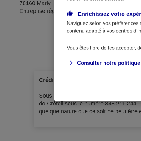
78160 Marly le Roi
Entreprise régie par le code des assurances
Enrichissez votre expé
Naviguez selon vos préférences 
contenu adapté à vos centres d'i
Ré
Vous êtes libre de les accepter, 
Consulter notre politiqu
Crédit à la consommation
Sous réserve d'acceptation par l'organ
de Créteil sous le numéro 348 211 244 
quelque nature que ce soit ne peut être ex