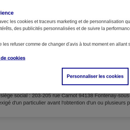
rience
avec les
cookies et traceurs
marketing et de personnalisation qui
ntérêts, des publicités personnalisées et de suivre la performa
serves d'acceptation du cré
de les refuser comme de changer d'avis à tout moment en allant 
e de
cookies
Personnaliser les cookies
isme prêteur : AXA Banque Financement – SA au capital 
- siège social : 203-205 rue Carnot 94138 Fontenay-sou
igé d'un particulier avant l'obtention d'un ou plusieurs p