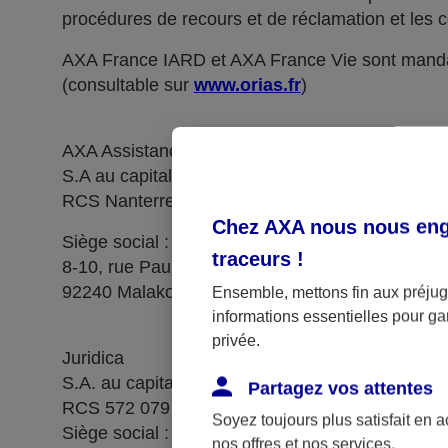
procédures de recours et de réclamation et les c
AXA France IARD et AXA France Vie sont manda
(consultable sur
www.orias.fr
)
AXA Assistance France Assurances,
S.A au capital de 51 429 430,40 €,
RCS Nanterre 415 392 724
Chez AXA nous nous enga
Siège social :
traceurs
!
8-10, rue Paul Vaillant Couturier
92240 Malakoff
Ensemble, mettons fin aux préjugé
informations essentielles pour gar
privée.
Juridica
S.A. au capital de 14 627 854,68 €
Partagez vos attentes
RCS 572 079 150 Versailles
Soyez toujours plus satisfait en 
Siège social : 1, place Victorien Sardou
nos offres et nos services.