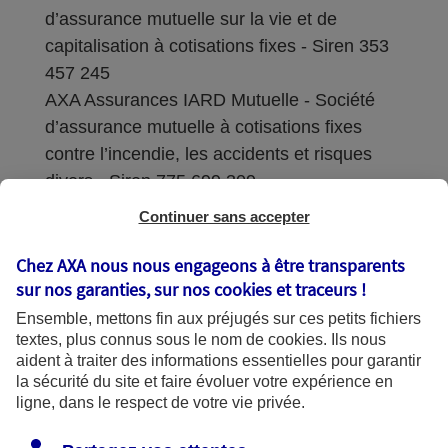
d’assurance mutuelle sur la vie et de
capitalisation à cotisations fixes - Siren 353
457 245
AXA Assurances IARD Mutuelle - Société
d’assurance mutuelle à cotisations fixes
contre l’incendie, les accidents et risques
divers - Siren 775 699 309
Continuer sans accepter
Sièges sociaux : 313 Terrasses de l’Arche –
92727 Nanterre Cedex
Chez AXA nous nous engageons à être transparents
sur nos garanties, sur nos
cookies et traceurs
!
Coordonnées de l'Autorité de contrôle
Ensemble, mettons fin aux préjugés sur ces petits fichiers
prudentiel et de résolution (ACPR) : - 4
textes, plus connus sous le nom de
cookies
. Ils nous
Place de Budapest - CS 92459 - 75436
aident à traiter des informations essentielles pour garantir
Paris Cedex 09. Le détail des procédures de
la sécurité du site et faire évoluer votre expérience en
recours et de réclamation et les
ligne, dans le respect de votre vie privée.
coordonnées du service dédié sont