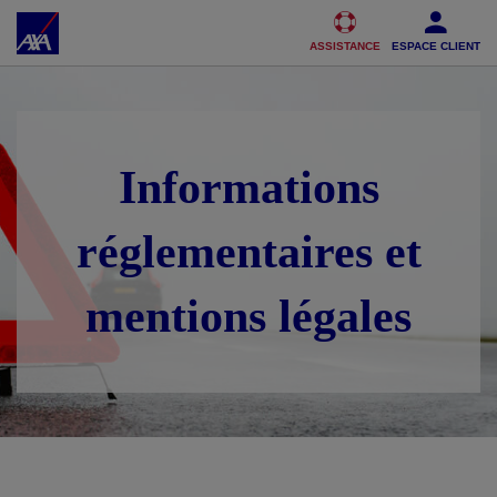
Accéder au Contenu
Accéder au Pied de page
ASSISTANCE
ESPACE CLIENT
Informations
réglementaires et
mentions légales