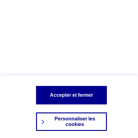
Index Egalité Professionnelle Femmes-
Hommes
Vous êtes ici :
Configuration et sécurité
Mentions légales
A PROPOS D'AXA
NOS AUTRES PRODUITS
Accepter et fermer
SITES AXA
Personnaliser les
cookies