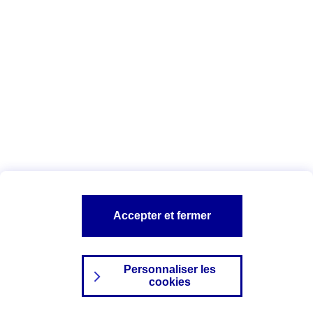
Index Egalité Professionnelle Femmes-
Hommes
Vous êtes ici :
Configuration et sécurité
Mentions légales
A PROPOS D'AXA
NOS AUTRES PRODUITS
Accepter et fermer
SITES AXA
Personnaliser les
cookies