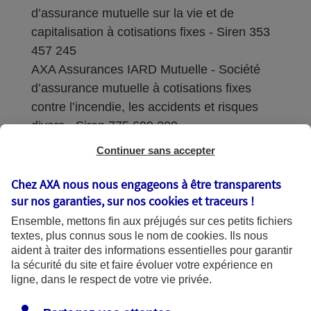
d’assurance mutuelle sur la vie et de
capitalisation à cotisations fixes - Siren 353
457 245
AXA Assurances IARD Mutuelle - Société
d’assurance mutuelle à cotisations fixes
contre l’incendie, les accidents et risques
divers - Siren 775 699 309
Continuer sans accepter
Sièges sociaux : 313 Terrasses de l’Arche –
92727 Nanterre Cedex
Chez AXA nous nous engageons à être transparents
sur nos garanties, sur nos
cookies et traceurs
!
Coordonnées de l'Autorité de contrôle
Ensemble, mettons fin aux préjugés sur ces petits fichiers
prudentiel et de résolution (ACPR) : - 4
textes, plus connus sous le nom de
cookies
. Ils nous
Place de Budapest - CS 92459 - 75436
aident à traiter des informations essentielles pour garantir
Paris Cedex 09. Le détail des procédures de
la sécurité du site et faire évoluer votre expérience en
recours et de réclamation et les
ligne, dans le respect de votre vie privée.
coordonnées du service dédié sont