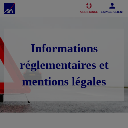
Accéder au Contenu
Accéder au Pied de page
ASSISTANCE
ESPACE CLIENT
Informations
réglementaires et
mentions légales