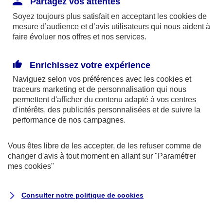
Partagez vos attentes
disponibles sur le site axa.fr.
Soyez toujours plus satisfait en acceptant les
cookies
de
AXA France IARD et AXA France Vie sont
mesure d’audience et d’avis utilisateurs qui nous aident à
faire évoluer nos offres et nos services.
mandataires exclusifs en opérations de
banque d'AXA Banque - N°ORIAS n°13 004
246 et n°13 005 764 (consultable
Enrichissez votre expérience
sur
www.orias.fr
)
Naviguez selon vos préférences avec les
cookies et
traceurs
marketing et de personnalisation qui nous
permettent d'afficher du contenu adapté à vos centres
d'intérêts, des publicités personnalisées et de suivre la
AXA Assistance France Assurances,
performance de nos campagnes.
S.A au capital de 51 429 430,40 €,
RCS Nanterre 415 392 724
Vous êtes libre de les accepter, de les refuser comme de
changer d'avis à tout moment en allant sur
"Paramétrer
Siège social :
mes
cookies
"
8-10, rue Paul Vaillant Couturier
92240 Malakoff
Consulter notre politique de
cookies