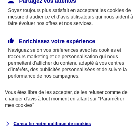
Partagez vos attentes
disponibles sur le site axa.fr.
Soyez toujours plus satisfait en acceptant les
cookies
de
AXA France IARD et AXA France Vie sont
mesure d’audience et d’avis utilisateurs qui nous aident à
faire évoluer nos offres et nos services.
mandataires exclusifs en opérations de
banque d'AXA Banque - N°ORIAS n°13 004
246 et n°13 005 764 (consultable
Enrichissez votre expérience
sur
www.orias.fr
)
Naviguez selon vos préférences avec les
cookies et
traceurs
marketing et de personnalisation qui nous
permettent d'afficher du contenu adapté à vos centres
d'intérêts, des publicités personnalisées et de suivre la
AXA Assistance France Assurances,
performance de nos campagnes.
S.A au capital de 51 429 430,40 €,
RCS Nanterre 415 392 724
Vous êtes libre de les accepter, de les refuser comme de
changer d'avis à tout moment en allant sur
"Paramétrer
Siège social :
mes
cookies
"
8-10, rue Paul Vaillant Couturier
92240 Malakoff
Consulter notre politique de
cookies