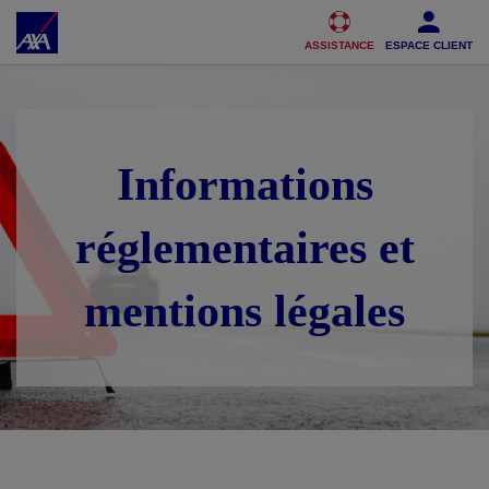
Accéder au Contenu
Accéder au Pied de page
ASSISTANCE
ESPACE CLIENT
Informations
réglementaires et
mentions légales