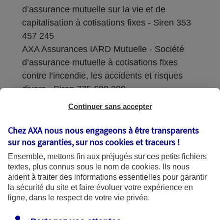
d’assurance mutuelle sur la vie et de
capitalisation à cotisations fixes - Siren 353
457 245
AXA Assurances IARD Mutuelle - Société
d’assurance mutuelle à cotisations fixes
contre l’incendie, les accidents et risques
divers - Siren 775 699 309
Continuer sans accepter
Sièges sociaux : 313 Terrasses de l’Arche –
92727 Nanterre Cedex
Chez AXA nous nous engageons à être transparents
sur nos garanties, sur nos
cookies et traceurs
!
Coordonnées de l'Autorité de contrôle
Ensemble, mettons fin aux préjugés sur ces petits fichiers
prudentiel et de résolution (ACPR) : - 4
textes, plus connus sous le nom de
cookies
. Ils nous
Place de Budapest - CS 92459 - 75436
aident à traiter des informations essentielles pour garantir
Paris Cedex 09. Le détail des procédures de
la sécurité du site et faire évoluer votre expérience en
recours et de réclamation et les
ligne, dans le respect de votre vie privée.
coordonnées du service dédié sont