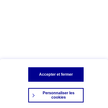
Index Egalité Professionnelle Femmes-
Hommes
Vous êtes ici :
Configuration et sécurité
Mentions légales
A PROPOS D'AXA
NOS AUTRES PRODUITS
Accepter et fermer
SITES AXA
Personnaliser les
cookies