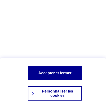
Index Egalité Professionnelle Femmes-
Hommes
Vous êtes ici :
Configuration et sécurité
Mentions légales
A PROPOS D'AXA
NOS AUTRES PRODUITS
Accepter et fermer
SITES AXA
Personnaliser les
cookies