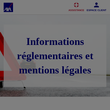
Accéder au Contenu
Accéder au Pied de page
ASSISTANCE
ESPACE CLIENT
Informations
réglementaires et
mentions légales