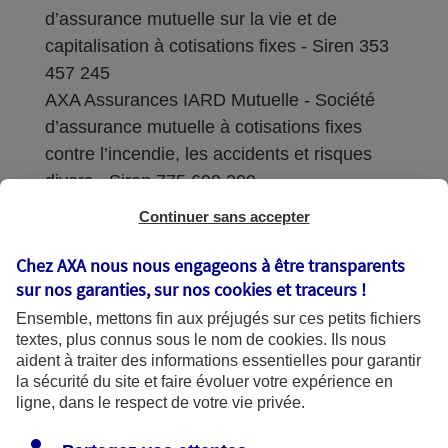
d’assurance mutuelle sur la vie et de
capitalisation à cotisations fixes - Siren 353
457 245
AXA Assurances IARD Mutuelle - Société
d’assurance mutuelle à cotisations fixes
contre l’incendie, les accidents et risques
divers - Siren 775 699 309
Continuer sans accepter
Sièges sociaux : 313 Terrasses de l’Arche –
92727 Nanterre Cedex
Chez AXA nous nous engageons à être transparents
sur nos garanties, sur nos
cookies et traceurs
!
Coordonnées de l'Autorité de contrôle
Ensemble, mettons fin aux préjugés sur ces petits fichiers
prudentiel et de résolution (ACPR) : - 4
textes, plus connus sous le nom de
cookies
. Ils nous
Place de Budapest - CS 92459 - 75436
aident à traiter des informations essentielles pour garantir
Paris Cedex 09. Le détail des procédures de
la sécurité du site et faire évoluer votre expérience en
recours et de réclamation et les
ligne, dans le respect de votre vie privée.
coordonnées du service dédié sont