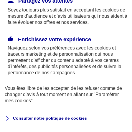
Partagez vos attentes
disponibles sur le site axa.fr.
Soyez toujours plus satisfait en acceptant les
cookies
de
AXA France IARD et AXA France Vie sont
mesure d’audience et d’avis utilisateurs qui nous aident à
faire évoluer nos offres et nos services.
mandataires exclusifs en opérations de
banque d'AXA Banque - N°ORIAS n°13 004
246 et n°13 005 764 (consultable
Enrichissez votre expérience
sur
www.orias.fr
)
Naviguez selon vos préférences avec les
cookies et
traceurs
marketing et de personnalisation qui nous
permettent d'afficher du contenu adapté à vos centres
d'intérêts, des publicités personnalisées et de suivre la
AXA Assistance France Assurances,
performance de nos campagnes.
S.A au capital de 51 429 430,40 €,
RCS Nanterre 415 392 724
Vous êtes libre de les accepter, de les refuser comme de
changer d'avis à tout moment en allant sur
"Paramétrer
Siège social :
mes
cookies
"
8-10, rue Paul Vaillant Couturier
92240 Malakoff
Consulter notre politique de
cookies