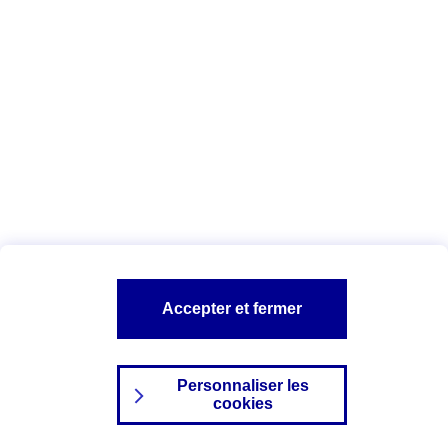
Index Egalité Professionnelle Femmes-
Hommes
Vous êtes ici :
Configuration et sécurité
Mentions légales
A PROPOS D'AXA
NOS AUTRES PRODUITS
Accepter et fermer
SITES AXA
Personnaliser les
cookies