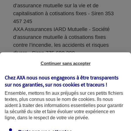
d’assurance mutuelle sur la vie et de
capitalisation à cotisations fixes - Siren 353
457 245
AXA Assurances IARD Mutuelle - Société
d’assurance mutuelle à cotisations fixes
contre l’incendie, les accidents et risques
divers - Siren 775 699 309
Continuer sans accepter
Sièges sociaux : 313 Terrasses de l’Arche –
92727 Nanterre Cedex
Chez AXA nous nous engageons à être transparents
sur nos garanties, sur nos
cookies et traceurs
!
Coordonnées de l'Autorité de contrôle
Ensemble, mettons fin aux préjugés sur ces petits fichiers
prudentiel et de résolution (ACPR) : - 4
textes, plus connus sous le nom de
cookies
. Ils nous
Place de Budapest - CS 92459 - 75436
aident à traiter des informations essentielles pour garantir
Paris Cedex 09. Le détail des procédures de
la sécurité du site et faire évoluer votre expérience en
recours et de réclamation et les
ligne, dans le respect de votre vie privée.
coordonnées du service dédié sont