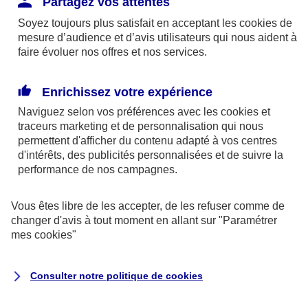
Partagez vos attentes
disponibles sur le site axa.fr.
Soyez toujours plus satisfait en acceptant les
cookies
de
AXA France IARD et AXA France Vie sont
mesure d’audience et d’avis utilisateurs qui nous aident à
faire évoluer nos offres et nos services.
mandataires exclusifs en opérations de
banque d'AXA Banque - N°ORIAS n°13 004
246 et n°13 005 764 (consultable
Enrichissez votre expérience
sur
www.orias.fr
)
Naviguez selon vos préférences avec les
cookies et
traceurs
marketing et de personnalisation qui nous
permettent d'afficher du contenu adapté à vos centres
d'intérêts, des publicités personnalisées et de suivre la
AXA Assistance France Assurances,
performance de nos campagnes.
S.A au capital de 51 429 430,40 €,
RCS Nanterre 415 392 724
Vous êtes libre de les accepter, de les refuser comme de
changer d'avis à tout moment en allant sur
"Paramétrer
Siège social :
mes
cookies
"
8-10, rue Paul Vaillant Couturier
92240 Malakoff
Consulter notre politique de
cookies