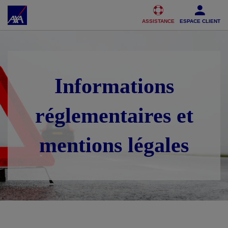
Accéder au Contenu
Accéder au Pied de page
ASSISTANCE
ESPACE CLIENT
Informations
réglementaires et
mentions légales