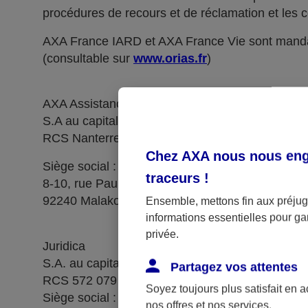
procédures de recours et de réclamation et les c
AXA France IARD et AXA France Vie sont manda
(consultable sur
www.orias.fr
)
AXA Assistance France Assurances,
S.A au capital de 51 429 430,40 €,
RCS Nanterre 415 392 724
Chez AXA nous nous enga
Siège social :
traceurs
!
8-10, rue Paul Vaillant Couturier
92240 Malakoff
Ensemble, mettons fin aux préjugé
informations essentielles pour gar
privée.
Juridica
S.A. au capital de 14 627 854,68 €
Partagez vos attentes
RCS 572 079 150 Versailles
Soyez toujours plus satisfait en 
Siège social : 1, place Victorien Sardou
nos offres et nos services.