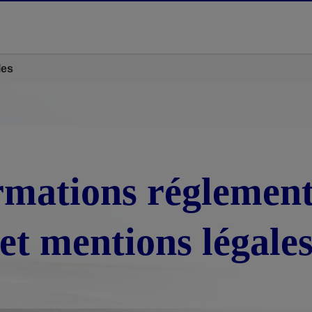
les
rmations réglement
et mentions légale