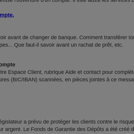
use l'ouverture d'un compte. Il liste aussi les services 
ompte
.
voir avant de changer de banque. Comment transférer tous 
pes... Que faut-il savoir avant un rachat de prêt, etc.
compte
re Espace Client, rubrique Aide et contact pour compléte
ires (BIC/IBAN) scannées, en pièces jointes à ce messa
lateur a prévu de protéger les clients contre le risque
leur argent. Le Fonds de Garantie des Dépôts a été créé 