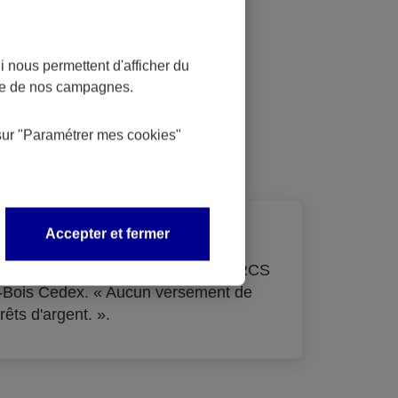
 nous permettent d'afficher du
nce de nos campagnes.
dit
sur
"Paramétrer mes
cookies
"
Accepter et fermer
de 33 855 000 € - immatriculée au RCS
s-Bois Cedex. « Aucun versement de
rêts d'argent. ».