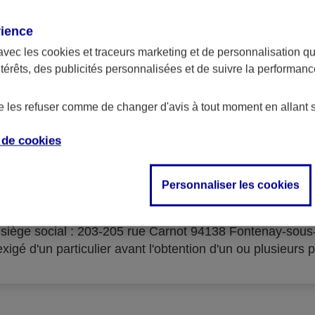
rience
avec les
cookies et traceurs
marketing et de personnalisation qui
ntérêts, des publicités personnalisées et de suivre la performa
serves d'acceptation du cré
de les refuser comme de changer d'avis à tout moment en allant 
e de
cookies
Personnaliser les cookies
isme prêteur : AXA Banque Financement – SA au capital 
- siège social : 203-205 rue Carnot 94138 Fontenay-sou
igé d'un particulier avant l'obtention d'un ou plusieurs p