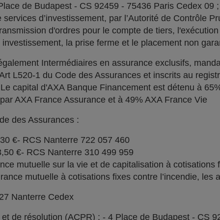
 Place de Budapest - CS 92459 - 75436 Paris Cedex 09 
services d’investissement, par l’Autorité de Contrôle Pru
ransmission d'ordres pour le compte de tiers, l'exécution 
n investissement, la prise ferme et le placement non garan
alement Intermédiaires en assurance exclusifs, manda
l'Art L520-1 du Code des Assurances et inscrits au regi
. Le capital d'AXA Banque Financement est détenu à 6
% par AXA France Assurance et à 49% AXA France Vie
ode des Assurances :
030 €- RCS Nanterre 722 057 460
73,50 €- RCS Nanterre 310 499 959
e mutuelle sur la vie et de capitalisation à cotisations 
ce mutuelle à cotisations fixes contre l’incendie, les a
727 Nanterre Cedex
l et de résolution (ACPR) : - 4 Place de Budapest - CS 9