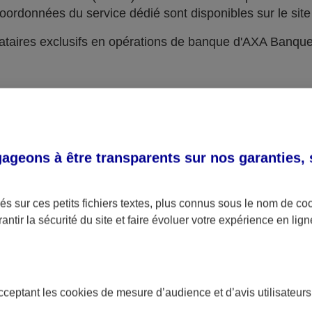
oordonnées du service dédié sont disponibles sur le site 
taires exclusifs en opérations de banque d'AXA Banqu
geons à être transparents sur nos garanties,
s sur ces petits fichiers textes, plus connus sous le nom de
co
antir la sécurité du site et faire évoluer votre expérience en lign
acceptant les
cookies
de mesure d’audience et d’avis utilisateurs