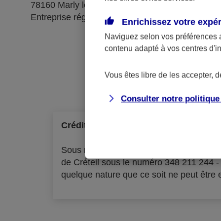
78160 Marly le Roi
Entreprise régie par le code des assurances
Enrichissez votre expé
Naviguez selon vos préférences 
contenu adapté à vos centres d'i
Ré
Vous êtes libre de les accepter, 
Consulter notre politiqu
Crédit à la consommation
Sous réserve d'acceptation par l'organ
de Créteil sous le numéro 348 211 244 
quelque nature que ce soit ne peut être ex