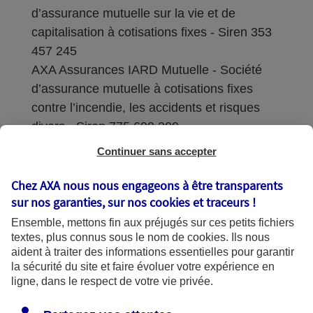
d’assurance mutuelle sur la vie et de
capitalisation à cotisations fixes - Siren 353
457 245
AXA Assurances IARD Mutuelle - Société
d’assurance mutuelle à cotisations fixes
contre l’incendie, les accidents et risques
divers - Siren 775 699 309
Continuer sans accepter
Sièges sociaux : 313 Terrasses de l’Arche –
92727 Nanterre Cedex
Chez AXA nous nous engageons à être transparents
sur nos garanties, sur nos
cookies et traceurs
!
Coordonnées de l'Autorité de contrôle
Ensemble, mettons fin aux préjugés sur ces petits fichiers
prudentiel et de résolution (ACPR) : - 4
textes, plus connus sous le nom de
cookies
. Ils nous
Place de Budapest - CS 92459 - 75436
aident à traiter des informations essentielles pour garantir
Paris Cedex 09. Le détail des procédures de
la sécurité du site et faire évoluer votre expérience en
recours et de réclamation et les
ligne, dans le respect de votre vie privée.
coordonnées du service dédié sont