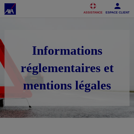
Accéder au Contenu
Accéder au Pied de page
ASSISTANCE
ESPACE CLIENT
Informations
réglementaires et
mentions légales