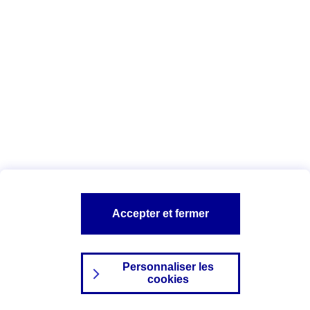
Index Egalité Professionnelle Femmes-
Hommes
Vous êtes ici :
Configuration et sécurité
Mentions légales
A PROPOS D'AXA
NOS AUTRES PRODUITS
Accepter et fermer
SITES AXA
Personnaliser les
cookies