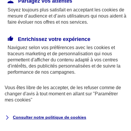
Partagez vos attentes
disponibles sur le site axa.fr.
Soyez toujours plus satisfait en acceptant les
cookies
de
AXA France IARD et AXA France Vie sont
mesure d’audience et d’avis utilisateurs qui nous aident à
faire évoluer nos offres et nos services.
mandataires exclusifs en opérations de
banque d'AXA Banque - N°ORIAS n°13 004
246 et n°13 005 764 (consultable
Enrichissez votre expérience
sur
www.orias.fr
)
Naviguez selon vos préférences avec les
cookies et
traceurs
marketing et de personnalisation qui nous
permettent d'afficher du contenu adapté à vos centres
d'intérêts, des publicités personnalisées et de suivre la
AXA Assistance France Assurances,
performance de nos campagnes.
S.A au capital de 51 429 430,40 €,
RCS Nanterre 415 392 724
Vous êtes libre de les accepter, de les refuser comme de
changer d'avis à tout moment en allant sur
"Paramétrer
Siège social :
mes
cookies
"
8-10, rue Paul Vaillant Couturier
92240 Malakoff
Consulter notre politique de
cookies