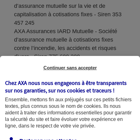
d’assurance mutuelle sur la vie et de
capitalisation à cotisations fixes - Siren 353
457 245
AXA Assurances IARD Mutuelle - Société
d’assurance mutuelle à cotisations fixes
contre l’incendie, les accidents et risques
divers - Siren 775 699 309
Continuer sans accepter
Sièges sociaux : 313 Terrasses de l’Arche –
92727 Nanterre Cedex
Chez AXA nous nous engageons à être transparents
sur nos garanties, sur nos
cookies et traceurs
!
Coordonnées de l'Autorité de contrôle
Ensemble, mettons fin aux préjugés sur ces petits fichiers
prudentiel et de résolution (ACPR) : - 4
textes, plus connus sous le nom de
cookies
. Ils nous
Place de Budapest - CS 92459 - 75436
aident à traiter des informations essentielles pour garantir
Paris Cedex 09. Le détail des procédures de
la sécurité du site et faire évoluer votre expérience en
recours et de réclamation et les
ligne, dans le respect de votre vie privée.
coordonnées du service dédié sont