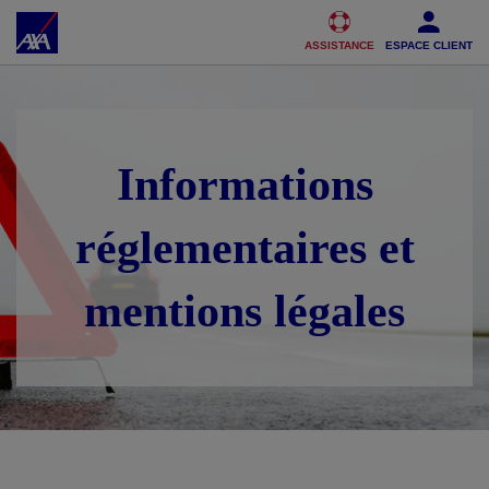
Accéder au Contenu
Accéder au Pied de page
ASSISTANCE
ESPACE CLIENT
Informations
réglementaires et
mentions légales