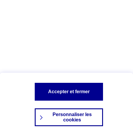
Index Egalité Professionnelle Femmes-
Hommes
Vous êtes ici :
Configuration et sécurité
Mentions légales
A PROPOS D'AXA
NOS AUTRES PRODUITS
Accepter et fermer
SITES AXA
Personnaliser les
cookies