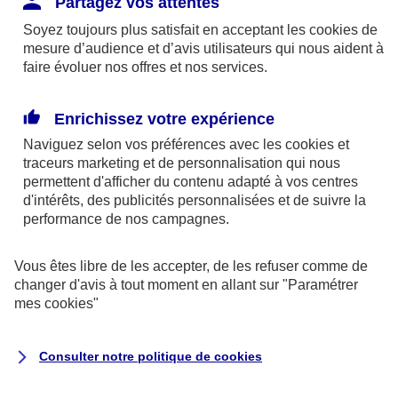
Partagez vos attentes
disponibles sur le site axa.fr.
Soyez toujours plus satisfait en acceptant les
cookies
de
AXA France IARD et AXA France Vie sont
mesure d’audience et d’avis utilisateurs qui nous aident à
faire évoluer nos offres et nos services.
mandataires exclusifs en opérations de
banque d'AXA Banque - N°ORIAS n°13 004
246 et n°13 005 764 (consultable
Enrichissez votre expérience
sur
www.orias.fr
)
Naviguez selon vos préférences avec les
cookies et
traceurs
marketing et de personnalisation qui nous
permettent d'afficher du contenu adapté à vos centres
d'intérêts, des publicités personnalisées et de suivre la
AXA Assistance France Assurances,
performance de nos campagnes.
S.A au capital de 51 429 430,40 €,
RCS Nanterre 415 392 724
Vous êtes libre de les accepter, de les refuser comme de
changer d'avis à tout moment en allant sur
"Paramétrer
Siège social :
mes
cookies
"
8-10, rue Paul Vaillant Couturier
92240 Malakoff
Consulter notre politique de
cookies