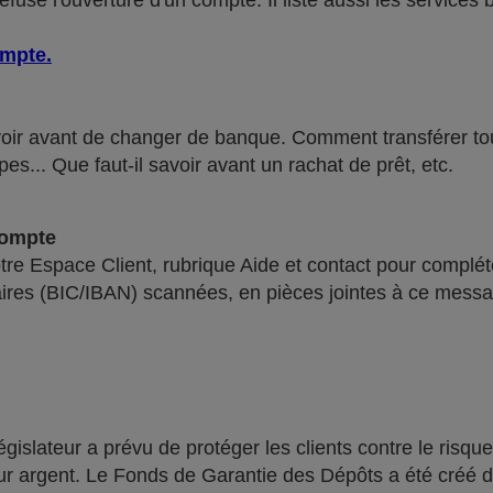
use l'ouverture d'un compte. Il liste aussi les services 
ompte
.
voir avant de changer de banque. Comment transférer tous 
pes... Que faut-il savoir avant un rachat de prêt, etc.
compte
re Espace Client, rubrique Aide et contact pour compléte
ires (BIC/IBAN) scannées, en pièces jointes à ce messa
lateur a prévu de protéger les clients contre le risque
leur argent. Le Fonds de Garantie des Dépôts a été créé 