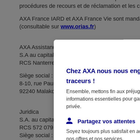
procédures de recours et de réclamation et les c
AXA France IARD et AXA France Vie sont manda
(consultable sur
www.orias.fr
)
AXA Assistance France Assurances,
S.A au capital de 51 429 430,40 €,
RCS Nanterre 415 392 724
Chez AXA nous nous enga
Siège social :
traceurs
!
8-10, rue Paul Vaillant Couturier
92240 Malakoff
Ensemble, mettons fin aux préjugé
informations essentielles pour gar
privée.
Juridica
S.A. au capital de 14 627 854,68 €
Partagez vos attentes
RCS 572 079 150 Versailles
Soyez toujours plus satisfait en 
Siège social : 1, place Victorien Sardou
nos offres et nos services.