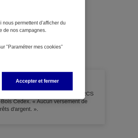
 nous permettent d'afficher du
nce de nos campagnes.
dit
sur
"Paramétrer mes
cookies
"
Accepter et fermer
de 33 855 000 € - immatriculée au RCS
s-Bois Cedex. « Aucun versement de
rêts d'argent. ».