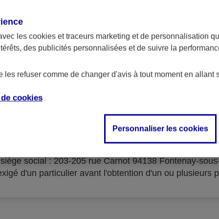
rience
avec les
cookies et traceurs
marketing et de personnalisation qui
ntérêts, des publicités personnalisées et de suivre la performa
serves d'acceptation du cré
de les refuser comme de changer d'avis à tout moment en allant 
e de
cookies
Personnaliser les cookies
isme prêteur : AXA Banque Financement – SA au capital 
- siège social : 203-205 rue Carnot 94138 Fontenay-sou
igé d'un particulier avant l'obtention d'un ou plusieurs p