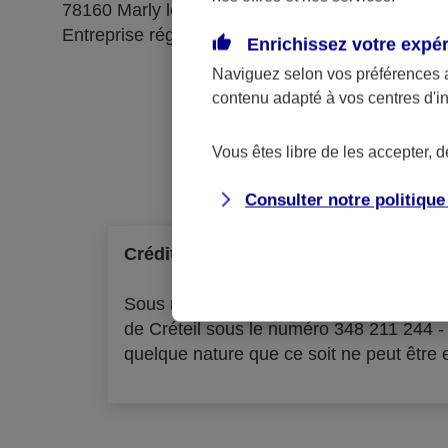
78160 Marly le Roi
Entreprise régie par le code des assurances
Enrichissez votre expé
Naviguez selon vos préférences 
contenu adapté à vos centres d'i
Ré
Vous êtes libre de les accepter, 
Consulter notre politiqu
Crédit à la consommation
Sous réserve d'acceptation par l'organ
de Créteil sous le numéro 348 211 244 
quelque nature que ce soit ne peut être ex