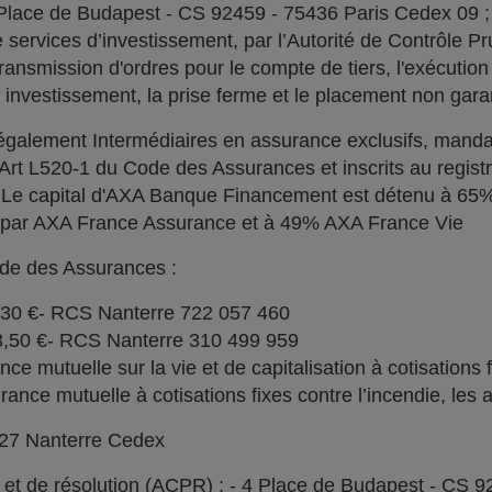
 Place de Budapest - CS 92459 - 75436 Paris Cedex 09 
services d’investissement, par l’Autorité de Contrôle Pru
ransmission d'ordres pour le compte de tiers, l'exécution 
n investissement, la prise ferme et le placement non garan
alement Intermédiaires en assurance exclusifs, manda
l'Art L520-1 du Code des Assurances et inscrits au regi
. Le capital d'AXA Banque Financement est détenu à 6
% par AXA France Assurance et à 49% AXA France Vie
ode des Assurances :
030 €- RCS Nanterre 722 057 460
73,50 €- RCS Nanterre 310 499 959
e mutuelle sur la vie et de capitalisation à cotisations 
ce mutuelle à cotisations fixes contre l’incendie, les a
727 Nanterre Cedex
l et de résolution (ACPR) : - 4 Place de Budapest - CS 9