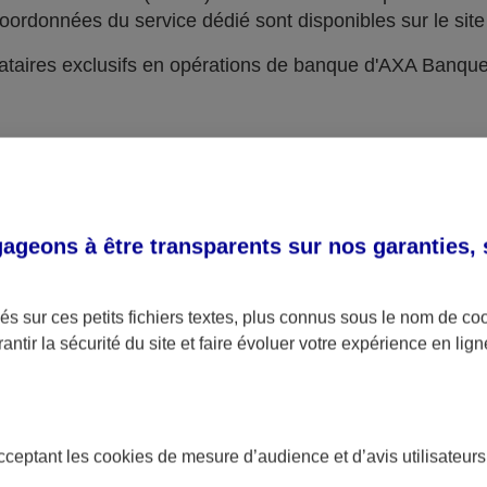
oordonnées du service dédié sont disponibles sur le site 
taires exclusifs en opérations de banque d'AXA Banqu
geons à être transparents sur nos garanties,
s sur ces petits fichiers textes, plus connus sous le nom de
co
antir la sécurité du site et faire évoluer votre expérience en lign
acceptant les
cookies
de mesure d’audience et d’avis utilisateurs