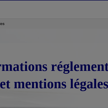
les
rmations réglement
et mentions légale