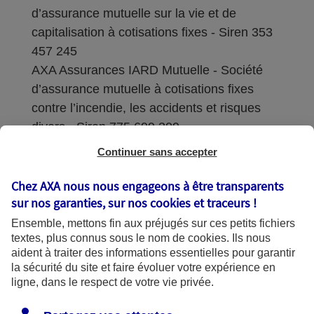
d’assurance mutuelle sur la vie et de
capitalisation à cotisations fixes - Siren 353
457 245
AXA Assurances IARD Mutuelle - Société
d’assurance mutuelle à cotisations fixes
contre l’incendie, les accidents et risques
divers - Siren 775 699 309
Continuer sans accepter
Sièges sociaux : 313 Terrasses de l’Arche –
92727 Nanterre Cedex
Chez AXA nous nous engageons à être transparents
sur nos garanties, sur nos
cookies et traceurs
!
Coordonnées de l'Autorité de contrôle
Ensemble, mettons fin aux préjugés sur ces petits fichiers
prudentiel et de résolution (ACPR) : - 4
textes, plus connus sous le nom de
cookies
. Ils nous
Place de Budapest - CS 92459 - 75436
aident à traiter des informations essentielles pour garantir
Paris Cedex 09. Le détail des procédures de
la sécurité du site et faire évoluer votre expérience en
recours et de réclamation et les
ligne, dans le respect de votre vie privée.
coordonnées du service dédié sont