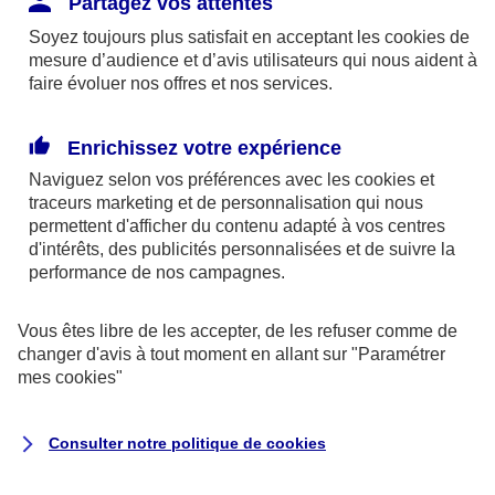
Partagez vos attentes
disponibles sur le site axa.fr.
Soyez toujours plus satisfait en acceptant les
cookies
de
AXA France IARD et AXA France Vie sont
mesure d’audience et d’avis utilisateurs qui nous aident à
faire évoluer nos offres et nos services.
mandataires exclusifs en opérations de
banque d'AXA Banque - N°ORIAS n°13 004
246 et n°13 005 764 (consultable
Enrichissez votre expérience
sur
www.orias.fr
)
Naviguez selon vos préférences avec les
cookies et
traceurs
marketing et de personnalisation qui nous
permettent d'afficher du contenu adapté à vos centres
d'intérêts, des publicités personnalisées et de suivre la
AXA Assistance France Assurances,
performance de nos campagnes.
S.A au capital de 51 429 430,40 €,
RCS Nanterre 415 392 724
Vous êtes libre de les accepter, de les refuser comme de
changer d'avis à tout moment en allant sur
"Paramétrer
Siège social :
mes
cookies
"
8-10, rue Paul Vaillant Couturier
92240 Malakoff
Consulter notre politique de
cookies