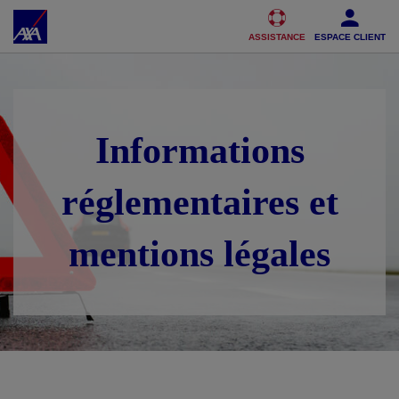
Accéder au Contenu
Accéder au Pied de page
ASSISTANCE
ESPACE CLIENT
Informations
réglementaires et
mentions légales