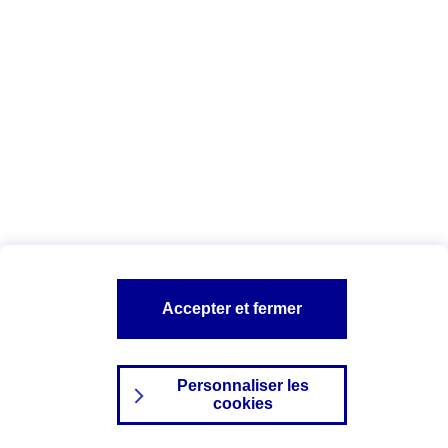
Index Egalité Professionnelle Femmes-
Hommes
Vous êtes ici :
Configuration et sécurité
Mentions légales
A PROPOS D'AXA
NOS AUTRES PRODUITS
Accepter et fermer
SITES AXA
Personnaliser les
cookies