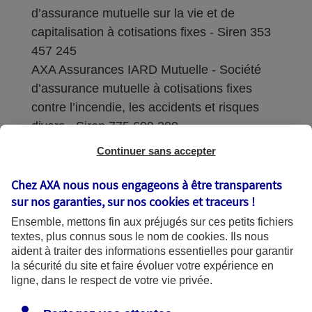
d’assurance mutuelle sur la vie et de
capitalisation à cotisations fixes - Siren 353
457 245
AXA Assurances IARD Mutuelle - Société
d’assurance mutuelle à cotisations fixes
contre l’incendie, les accidents et risques
divers - Siren 775 699 309
Continuer sans accepter
Sièges sociaux : 313 Terrasses de l’Arche –
92727 Nanterre Cedex
Chez AXA nous nous engageons à être transparents
sur nos garanties, sur nos
cookies et traceurs
!
Coordonnées de l'Autorité de contrôle
Ensemble, mettons fin aux préjugés sur ces petits fichiers
prudentiel et de résolution (ACPR) : - 4
textes, plus connus sous le nom de
cookies
. Ils nous
Place de Budapest - CS 92459 - 75436
aident à traiter des informations essentielles pour garantir
Paris Cedex 09. Le détail des procédures de
la sécurité du site et faire évoluer votre expérience en
recours et de réclamation et les
ligne, dans le respect de votre vie privée.
coordonnées du service dédié sont