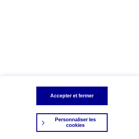
Index Egalité Professionnelle Femmes-
Hommes
Vous êtes ici :
Configuration et sécurité
Mentions légales
A PROPOS D'AXA
NOS AUTRES PRODUITS
Accepter et fermer
SITES AXA
Personnaliser les
cookies