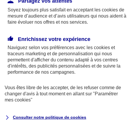
Partagez vos attentes
disponibles sur le site axa.fr.
Soyez toujours plus satisfait en acceptant les
cookies
de
AXA France IARD et AXA France Vie sont
mesure d’audience et d’avis utilisateurs qui nous aident à
faire évoluer nos offres et nos services.
mandataires exclusifs en opérations de
banque d'AXA Banque - N°ORIAS n°13 004
246 et n°13 005 764 (consultable
Enrichissez votre expérience
sur
www.orias.fr
)
Naviguez selon vos préférences avec les
cookies et
traceurs
marketing et de personnalisation qui nous
permettent d'afficher du contenu adapté à vos centres
d'intérêts, des publicités personnalisées et de suivre la
AXA Assistance France Assurances,
performance de nos campagnes.
S.A au capital de 51 429 430,40 €,
RCS Nanterre 415 392 724
Vous êtes libre de les accepter, de les refuser comme de
changer d'avis à tout moment en allant sur
"Paramétrer
Siège social :
mes
cookies
"
8-10, rue Paul Vaillant Couturier
92240 Malakoff
Consulter notre politique de
cookies