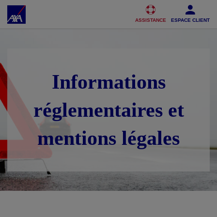
Accéder au Contenu
Accéder au Pied de page
ASSISTANCE
ESPACE CLIENT
Informations
réglementaires et
mentions légales