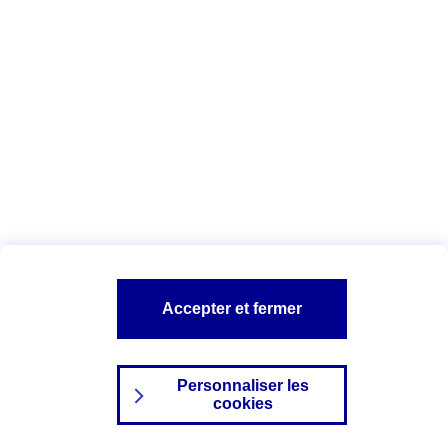
Index Egalité Professionnelle Femmes-
Hommes
Vous êtes ici :
Configuration et sécurité
Mentions légales
A PROPOS D'AXA
NOS AUTRES PRODUITS
Accepter et fermer
SITES AXA
Personnaliser les
cookies