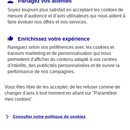
Partagez vos attentes
disponibles sur le site axa.fr.
Soyez toujours plus satisfait en acceptant les
cookies
de
AXA France IARD et AXA France Vie sont
mesure d’audience et d’avis utilisateurs qui nous aident à
faire évoluer nos offres et nos services.
mandataires exclusifs en opérations de
banque d'AXA Banque - N°ORIAS n°13 004
246 et n°13 005 764 (consultable
Enrichissez votre expérience
sur
www.orias.fr
)
Naviguez selon vos préférences avec les
cookies et
traceurs
marketing et de personnalisation qui nous
permettent d'afficher du contenu adapté à vos centres
d'intérêts, des publicités personnalisées et de suivre la
AXA Assistance France Assurances,
performance de nos campagnes.
S.A au capital de 51 429 430,40 €,
RCS Nanterre 415 392 724
Vous êtes libre de les accepter, de les refuser comme de
changer d'avis à tout moment en allant sur
"Paramétrer
Siège social :
mes
cookies
"
8-10, rue Paul Vaillant Couturier
92240 Malakoff
Consulter notre politique de
cookies