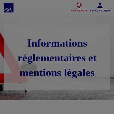
Accéder au Contenu
Accéder au Pied de page
ASSISTANCE
ESPACE CLIENT
Informations
réglementaires et
mentions légales