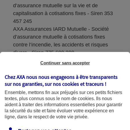
d’assurance mutuelle sur la vie et de
capitalisation à cotisations fixes - Siren 353
457 245
AXA Assurances IARD Mutuelle - Société
d’assurance mutuelle à cotisations fixes
contre l’incendie, les accidents et risques
divers - Siren 775 699 309
Continuer sans accepter
Sièges sociaux : 313 Terrasses de l’Arche –
92727 Nanterre Cedex
Chez AXA nous nous engageons à être transparents
sur nos garanties, sur nos
cookies et traceurs
!
Coordonnées de l'Autorité de contrôle
Ensemble, mettons fin aux préjugés sur ces petits fichiers
prudentiel et de résolution (ACPR) : - 4
textes, plus connus sous le nom de
cookies
. Ils nous
Place de Budapest - CS 92459 - 75436
aident à traiter des informations essentielles pour garantir
Paris Cedex 09. Le détail des procédures de
la sécurité du site et faire évoluer votre expérience en
recours et de réclamation et les
ligne, dans le respect de votre vie privée.
coordonnées du service dédié sont