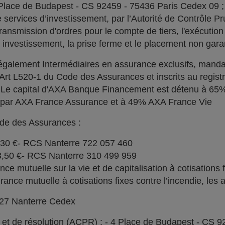
 Place de Budapest - CS 92459 - 75436 Paris Cedex 09 
services d’investissement, par l’Autorité de Contrôle Pru
ransmission d'ordres pour le compte de tiers, l'exécution 
n investissement, la prise ferme et le placement non garan
alement Intermédiaires en assurance exclusifs, manda
l'Art L520-1 du Code des Assurances et inscrits au regi
. Le capital d'AXA Banque Financement est détenu à 6
% par AXA France Assurance et à 49% AXA France Vie
ode des Assurances :
030 €- RCS Nanterre 722 057 460
73,50 €- RCS Nanterre 310 499 959
e mutuelle sur la vie et de capitalisation à cotisations 
ce mutuelle à cotisations fixes contre l’incendie, les a
727 Nanterre Cedex
l et de résolution (ACPR) : - 4 Place de Budapest - CS 9