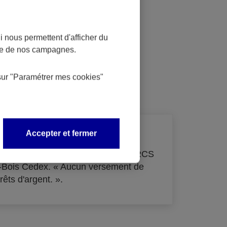
 nous permettent d'afficher du
nce de nos campagnes.
dit
sur
"Paramétrer mes
cookies
"
Accepter et fermer
de 33 855 000 € - immatriculée au RCS
s-Bois Cedex. « Aucun versement de
rêts d'argent. ».