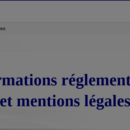
les
rmations réglement
et mentions légale