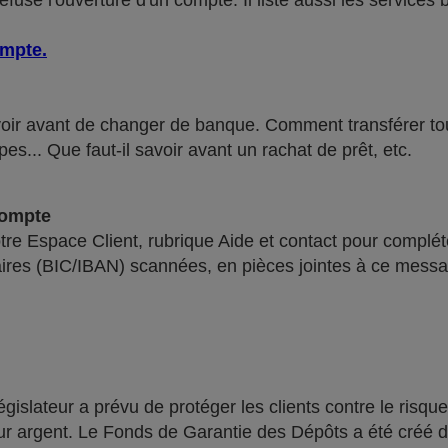
use l'ouverture d'un compte. Il liste aussi les services 
ompte
.
voir avant de changer de banque. Comment transférer tous 
pes... Que faut-il savoir avant un rachat de prêt, etc.
compte
re Espace Client, rubrique Aide et contact pour compléte
ires (BIC/IBAN) scannées, en pièces jointes à ce messa
lateur a prévu de protéger les clients contre le risque
leur argent. Le Fonds de Garantie des Dépôts a été créé 