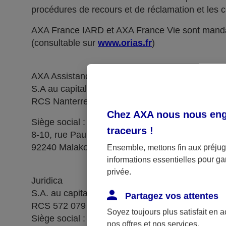
procédures de recours et de réclamation et les c
AXA France IARD et AXA France Vie sont manda
(consultable sur
www.orias.fr
)
AXA Assistance France Assurances,
S.A au capital de 51 429 430,40 €,
RCS Nanterre 415 392 724
Chez AXA nous nous enga
Siège social :
traceurs
!
8-10, rue Paul Vaillant Couturier
92240 Malakoff
Ensemble, mettons fin aux préjugé
informations essentielles pour gar
privée.
Juridica
S.A. au capital de 14 627 854,68 €
Partagez vos attentes
RCS 572 079 150 Versailles
Soyez toujours plus satisfait en 
Siège social : 1, place Victorien Sardou
nos offres et nos services.