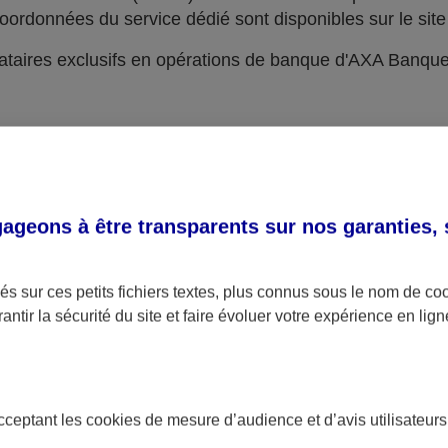
oordonnées du service dédié sont disponibles sur le site 
taires exclusifs en opérations de banque d'AXA Banqu
geons à être transparents sur nos garanties,
s sur ces petits fichiers textes, plus connus sous le nom de
co
antir la sécurité du site et faire évoluer votre expérience en lign
acceptant les
cookies
de mesure d’audience et d’avis utilisateurs