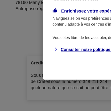
78160 Marly le Roi
Entreprise régie par le code des assurances
Enrichissez votre expé
Naviguez selon vos préférences 
contenu adapté à vos centres d'i
Ré
Vous êtes libre de les accepter, 
Consulter notre politiqu
Crédit à la consommation
Sous réserve d'acceptation par l'organ
de Créteil sous le numéro 348 211 244 
quelque nature que ce soit ne peut être ex