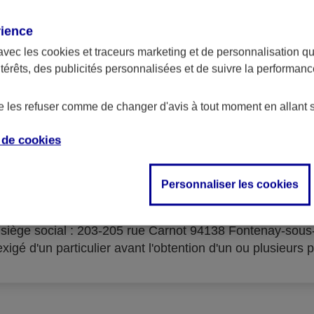
rience
avec les
cookies et traceurs
marketing et de personnalisation qui
ntérêts, des publicités personnalisées et de suivre la performa
serves d'acceptation du cré
de les refuser comme de changer d'avis à tout moment en allant 
e de
cookies
Personnaliser les cookies
isme prêteur : AXA Banque Financement – SA au capital 
- siège social : 203-205 rue Carnot 94138 Fontenay-sou
igé d'un particulier avant l'obtention d'un ou plusieurs p