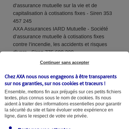
d’assurance mutuelle sur la vie et de
capitalisation à cotisations fixes - Siren 353
457 245
AXA Assurances IARD Mutuelle - Société
d’assurance mutuelle à cotisations fixes
contre l’incendie, les accidents et risques
divers - Siren 775 699 309
Continuer sans accepter
Sièges sociaux : 313 Terrasses de l’Arche –
92727 Nanterre Cedex
Chez AXA nous nous engageons à être transparents
sur nos garanties, sur nos
cookies et traceurs
!
Coordonnées de l'Autorité de contrôle
Ensemble, mettons fin aux préjugés sur ces petits fichiers
prudentiel et de résolution (ACPR) : - 4
textes, plus connus sous le nom de
cookies
. Ils nous
Place de Budapest - CS 92459 - 75436
aident à traiter des informations essentielles pour garantir
Paris Cedex 09. Le détail des procédures de
la sécurité du site et faire évoluer votre expérience en
recours et de réclamation et les
ligne, dans le respect de votre vie privée.
coordonnées du service dédié sont