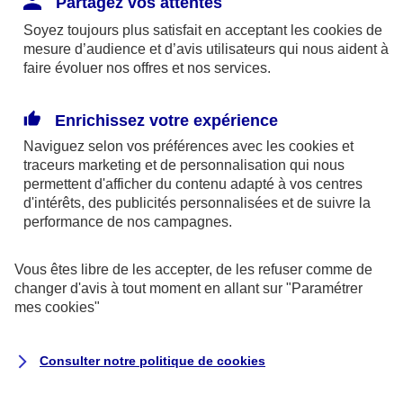
Partagez vos attentes
disponibles sur le site axa.fr.
Soyez toujours plus satisfait en acceptant les
cookies
de
AXA France IARD et AXA France Vie sont
mesure d’audience et d’avis utilisateurs qui nous aident à
faire évoluer nos offres et nos services.
mandataires exclusifs en opérations de
banque d'AXA Banque - N°ORIAS n°13 004
246 et n°13 005 764 (consultable
Enrichissez votre expérience
sur
www.orias.fr
)
Naviguez selon vos préférences avec les
cookies et
traceurs
marketing et de personnalisation qui nous
permettent d'afficher du contenu adapté à vos centres
d'intérêts, des publicités personnalisées et de suivre la
AXA Assistance France Assurances,
performance de nos campagnes.
S.A au capital de 51 429 430,40 €,
RCS Nanterre 415 392 724
Vous êtes libre de les accepter, de les refuser comme de
changer d'avis à tout moment en allant sur
"Paramétrer
Siège social :
mes
cookies
"
8-10, rue Paul Vaillant Couturier
92240 Malakoff
Consulter notre politique de
cookies