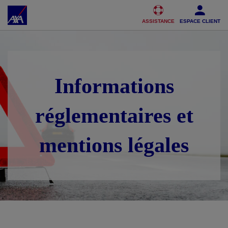
Accéder au Contenu
Accéder au Pied de page
ASSISTANCE
ESPACE CLIENT
Informations
réglementaires et
mentions légales