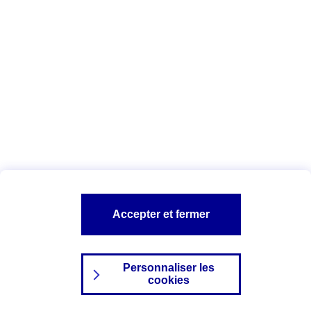
Index Egalité Professionnelle Femmes-
Hommes
Vous êtes ici :
Configuration et sécurité
Mentions légales
A PROPOS D'AXA
NOS AUTRES PRODUITS
Accepter et fermer
SITES AXA
Personnaliser les
cookies