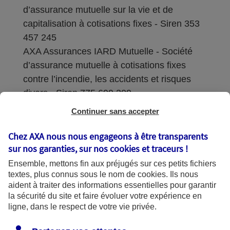
d’assurance mutuelle sur la vie et de
capitalisation à cotisations fixes - Siren 353
457 245
AXA Assurances IARD Mutuelle - Société
d’assurance mutuelle à cotisations fixes
contre l’incendie, les accidents et risques
divers - Siren 775 699 309
Continuer sans accepter
Sièges sociaux : 313 Terrasses de l’Arche –
92727 Nanterre Cedex
Chez AXA nous nous engageons à être transparents
sur nos garanties, sur nos
cookies et traceurs
!
Coordonnées de l'Autorité de contrôle
Ensemble, mettons fin aux préjugés sur ces petits fichiers
prudentiel et de résolution (ACPR) : - 4
textes, plus connus sous le nom de
cookies
. Ils nous
Place de Budapest - CS 92459 - 75436
aident à traiter des informations essentielles pour garantir
Paris Cedex 09. Le détail des procédures de
la sécurité du site et faire évoluer votre expérience en
recours et de réclamation et les
ligne, dans le respect de votre vie privée.
coordonnées du service dédié sont