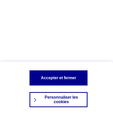
Index Egalité Professionnelle Femmes-
Hommes
Vous êtes ici :
Configuration et sécurité
Mentions légales
A PROPOS D'AXA
NOS AUTRES PRODUITS
Accepter et fermer
SITES AXA
Personnaliser les
cookies