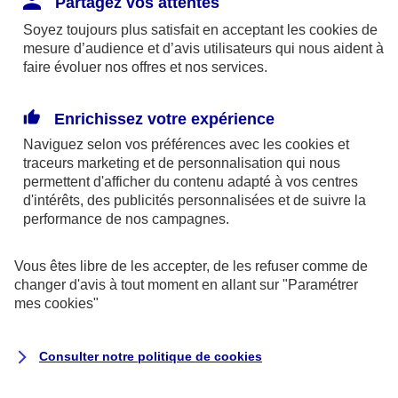
Partagez vos attentes
disponibles sur le site axa.fr.
Soyez toujours plus satisfait en acceptant les
cookies
de
AXA France IARD et AXA France Vie sont
mesure d’audience et d’avis utilisateurs qui nous aident à
faire évoluer nos offres et nos services.
mandataires exclusifs en opérations de
banque d'AXA Banque - N°ORIAS n°13 004
246 et n°13 005 764 (consultable
Enrichissez votre expérience
sur
www.orias.fr
)
Naviguez selon vos préférences avec les
cookies et
traceurs
marketing et de personnalisation qui nous
permettent d'afficher du contenu adapté à vos centres
d'intérêts, des publicités personnalisées et de suivre la
AXA Assistance France Assurances,
performance de nos campagnes.
S.A au capital de 51 429 430,40 €,
RCS Nanterre 415 392 724
Vous êtes libre de les accepter, de les refuser comme de
changer d'avis à tout moment en allant sur
"Paramétrer
Siège social :
mes
cookies
"
8-10, rue Paul Vaillant Couturier
92240 Malakoff
Consulter notre politique de
cookies