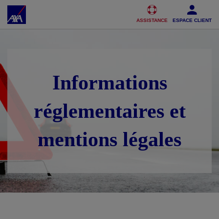
Accéder au Contenu
Accéder au Pied de page
ASSISTANCE
ESPACE CLIENT
Informations
réglementaires et
mentions légales