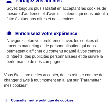
Partagez vos attentes
disponibles sur le site axa.fr.
Soyez toujours plus satisfait en acceptant les
cookies
de
AXA France IARD et AXA France Vie sont
mesure d’audience et d’avis utilisateurs qui nous aident à
faire évoluer nos offres et nos services.
mandataires exclusifs en opérations de
banque d'AXA Banque - N°ORIAS n°13 004
246 et n°13 005 764 (consultable
Enrichissez votre expérience
sur
www.orias.fr
)
Naviguez selon vos préférences avec les
cookies et
traceurs
marketing et de personnalisation qui nous
permettent d'afficher du contenu adapté à vos centres
d'intérêts, des publicités personnalisées et de suivre la
AXA Assistance France Assurances,
performance de nos campagnes.
S.A au capital de 51 429 430,40 €,
RCS Nanterre 415 392 724
Vous êtes libre de les accepter, de les refuser comme de
changer d'avis à tout moment en allant sur
"Paramétrer
Siège social :
mes
cookies
"
8-10, rue Paul Vaillant Couturier
92240 Malakoff
Consulter notre politique de
cookies