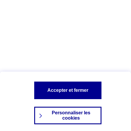
Index Egalité Professionnelle Femmes-
Hommes
Vous êtes ici :
Configuration et sécurité
Mentions légales
A PROPOS D'AXA
NOS AUTRES PRODUITS
Accepter et fermer
SITES AXA
Personnaliser les
cookies