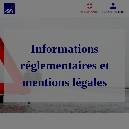
Accéder au Contenu
Accéder au Pied de page
ASSISTANCE
ESPACE CLIENT
Informations
réglementaires et
mentions légales