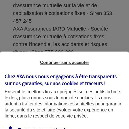
d’assurance mutuelle sur la vie et de
capitalisation à cotisations fixes - Siren 353
457 245
AXA Assurances IARD Mutuelle - Société
d’assurance mutuelle à cotisations fixes
contre l’incendie, les accidents et risques
divers - Siren 775 699 309
Continuer sans accepter
Sièges sociaux : 313 Terrasses de l’Arche –
92727 Nanterre Cedex
Chez AXA nous nous engageons à être transparents
sur nos garanties, sur nos
cookies et traceurs
!
Coordonnées de l'Autorité de contrôle
Ensemble, mettons fin aux préjugés sur ces petits fichiers
prudentiel et de résolution (ACPR) : - 4
textes, plus connus sous le nom de
cookies
. Ils nous
Place de Budapest - CS 92459 - 75436
aident à traiter des informations essentielles pour garantir
Paris Cedex 09. Le détail des procédures de
la sécurité du site et faire évoluer votre expérience en
recours et de réclamation et les
ligne, dans le respect de votre vie privée.
coordonnées du service dédié sont