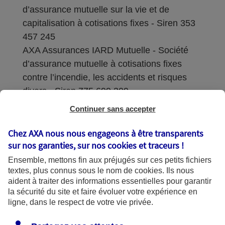
d’assurance mutuelle sur la vie et de
capitalisation à cotisations fixes - Siren 353
457 245
AXA Assurances IARD Mutuelle - Société
d’assurance mutuelle à cotisations fixes
contre l’incendie, les accidents et risques
divers - Siren 775 699 309
Continuer sans accepter
Sièges sociaux : 313 Terrasses de l’Arche –
92727 Nanterre Cedex
Chez AXA nous nous engageons à être transparents
sur nos garanties, sur nos
cookies et traceurs
!
Coordonnées de l'Autorité de contrôle
Ensemble, mettons fin aux préjugés sur ces petits fichiers
prudentiel et de résolution (ACPR) : - 4
textes, plus connus sous le nom de
cookies
. Ils nous
Place de Budapest - CS 92459 - 75436
aident à traiter des informations essentielles pour garantir
Paris Cedex 09. Le détail des procédures de
la sécurité du site et faire évoluer votre expérience en
recours et de réclamation et les
ligne, dans le respect de votre vie privée.
coordonnées du service dédié sont