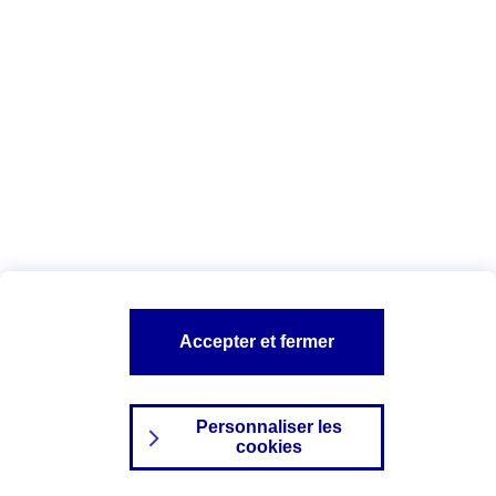
Index Egalité Professionnelle Femmes-
Hommes
Vous êtes ici :
Configuration et sécurité
Mentions légales
A PROPOS D'AXA
NOS AUTRES PRODUITS
Accepter et fermer
SITES AXA
Personnaliser les
cookies