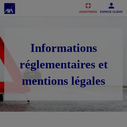
Accéder au Contenu
Accéder au Pied de page
ASSISTANCE
ESPACE CLIENT
Informations
réglementaires et
mentions légales