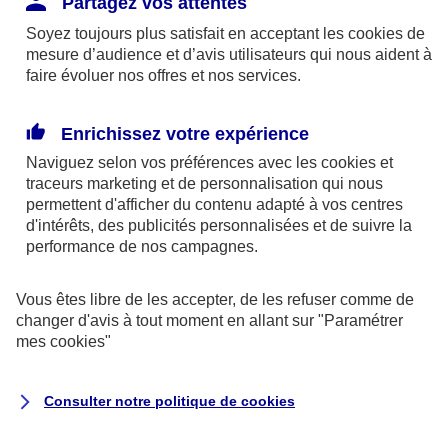
Partagez vos attentes
disponibles sur le site axa.fr.
Soyez toujours plus satisfait en acceptant les
cookies
de
AXA France IARD et AXA France Vie sont
mesure d’audience et d’avis utilisateurs qui nous aident à
faire évoluer nos offres et nos services.
mandataires exclusifs en opérations de
banque d'AXA Banque - N°ORIAS n°13 004
246 et n°13 005 764 (consultable
Enrichissez votre expérience
sur
www.orias.fr
)
Naviguez selon vos préférences avec les
cookies et
traceurs
marketing et de personnalisation qui nous
permettent d'afficher du contenu adapté à vos centres
d'intérêts, des publicités personnalisées et de suivre la
AXA Assistance France Assurances,
performance de nos campagnes.
S.A au capital de 51 429 430,40 €,
RCS Nanterre 415 392 724
Vous êtes libre de les accepter, de les refuser comme de
changer d'avis à tout moment en allant sur
"Paramétrer
Siège social :
mes
cookies
"
8-10, rue Paul Vaillant Couturier
92240 Malakoff
Consulter notre politique de
cookies