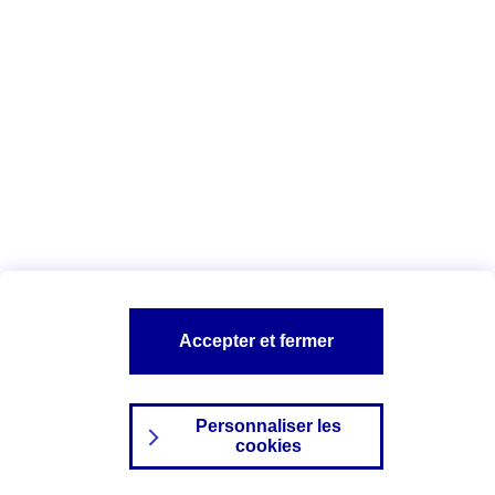
Index Egalité Professionnelle Femmes-
Hommes
Vous êtes ici :
Configuration et sécurité
Mentions légales
A PROPOS D'AXA
NOS AUTRES PRODUITS
Accepter et fermer
SITES AXA
Personnaliser les
cookies