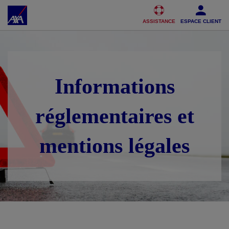
Accéder au Contenu
Accéder au Pied de page
ASSISTANCE
ESPACE CLIENT
Informations
réglementaires et
mentions légales