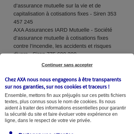
d’assurance mutuelle sur la vie et de
capitalisation à cotisations fixes - Siren 353
457 245
AXA Assurances IARD Mutuelle - Société
d’assurance mutuelle à cotisations fixes
contre l’incendie, les accidents et risques
divers - Siren 775 699 309
Continuer sans accepter
Sièges sociaux : 313 Terrasses de l’Arche –
92727 Nanterre Cedex
Chez AXA nous nous engageons à être transparents
sur nos garanties, sur nos
cookies et traceurs
!
Coordonnées de l'Autorité de contrôle
Ensemble, mettons fin aux préjugés sur ces petits fichiers
prudentiel et de résolution (ACPR) : - 4
textes, plus connus sous le nom de
cookies
. Ils nous
Place de Budapest - CS 92459 - 75436
aident à traiter des informations essentielles pour garantir
Paris Cedex 09. Le détail des procédures de
la sécurité du site et faire évoluer votre expérience en
recours et de réclamation et les
ligne, dans le respect de votre vie privée.
coordonnées du service dédié sont