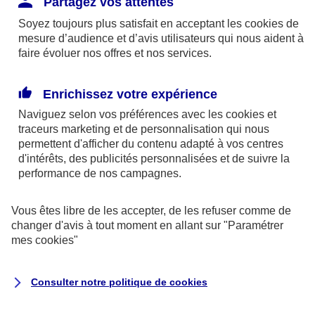
Partagez vos attentes
disponibles sur le site axa.fr.
Soyez toujours plus satisfait en acceptant les
cookies
de
AXA France IARD et AXA France Vie sont
mesure d’audience et d’avis utilisateurs qui nous aident à
faire évoluer nos offres et nos services.
mandataires exclusifs en opérations de
banque d'AXA Banque - N°ORIAS n°13 004
246 et n°13 005 764 (consultable
Enrichissez votre expérience
sur
www.orias.fr
)
Naviguez selon vos préférences avec les
cookies et
traceurs
marketing et de personnalisation qui nous
permettent d'afficher du contenu adapté à vos centres
d'intérêts, des publicités personnalisées et de suivre la
AXA Assistance France Assurances,
performance de nos campagnes.
S.A au capital de 51 429 430,40 €,
RCS Nanterre 415 392 724
Vous êtes libre de les accepter, de les refuser comme de
changer d'avis à tout moment en allant sur
"Paramétrer
Siège social :
mes
cookies
"
8-10, rue Paul Vaillant Couturier
92240 Malakoff
Consulter notre politique de
cookies