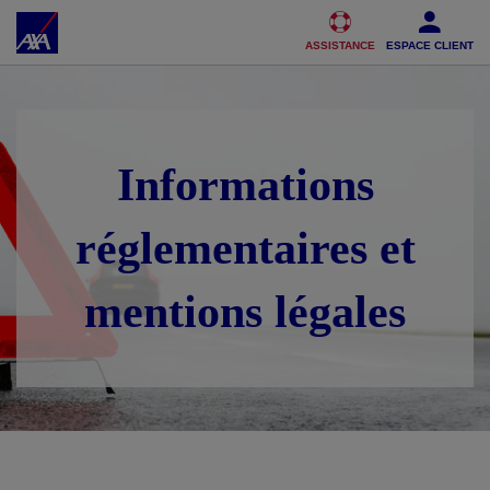
Accéder au Contenu
Accéder au Pied de page
ASSISTANCE
ESPACE CLIENT
Informations
réglementaires et
mentions légales