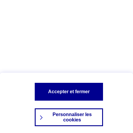
Index Egalité Professionnelle Femmes-
Hommes
Vous êtes ici :
Configuration et sécurité
Mentions légales
A PROPOS D'AXA
NOS AUTRES PRODUITS
Accepter et fermer
SITES AXA
Personnaliser les
cookies