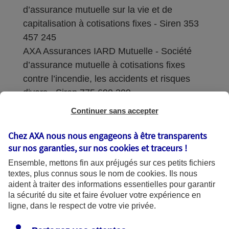
d’assurance mutuelle sur la vie et de
capitalisation à cotisations fixes - Siren 353
457 245
AXA Assurances IARD Mutuelle - Société
d’assurance mutuelle à cotisations fixes
contre l’incendie, les accidents et risques
divers - Siren 775 699 309
Continuer sans accepter
Sièges sociaux : 313 Terrasses de l’Arche –
92727 Nanterre Cedex
Chez AXA nous nous engageons à être transparents
sur nos garanties, sur nos
cookies et traceurs
!
Coordonnées de l'Autorité de contrôle
Ensemble, mettons fin aux préjugés sur ces petits fichiers
prudentiel et de résolution (ACPR) : - 4
textes, plus connus sous le nom de
cookies
. Ils nous
Place de Budapest - CS 92459 - 75436
aident à traiter des informations essentielles pour garantir
Paris Cedex 09. Le détail des procédures de
la sécurité du site et faire évoluer votre expérience en
recours et de réclamation et les
ligne, dans le respect de votre vie privée.
coordonnées du service dédié sont