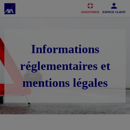
Accéder au Contenu
Accéder au Pied de page
ASSISTANCE
ESPACE CLIENT
Informations
réglementaires et
mentions légales