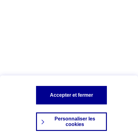
Index Egalité Professionnelle Femmes-
Hommes
Vous êtes ici :
Configuration et sécurité
Mentions légales
A PROPOS D'AXA
NOS AUTRES PRODUITS
Accepter et fermer
SITES AXA
Personnaliser les
cookies