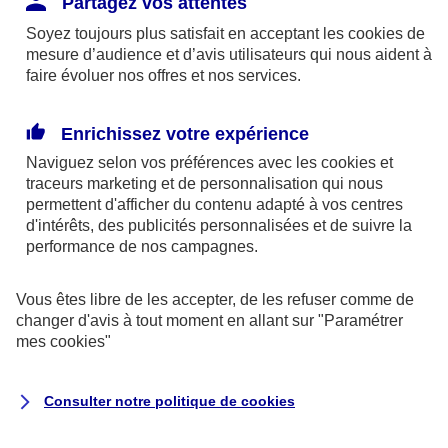
Partagez vos attentes
disponibles sur le site axa.fr.
Soyez toujours plus satisfait en acceptant les
cookies
de
AXA France IARD et AXA France Vie sont
mesure d’audience et d’avis utilisateurs qui nous aident à
faire évoluer nos offres et nos services.
mandataires exclusifs en opérations de
banque d'AXA Banque - N°ORIAS n°13 004
246 et n°13 005 764 (consultable
Enrichissez votre expérience
sur
www.orias.fr
)
Naviguez selon vos préférences avec les
cookies et
traceurs
marketing et de personnalisation qui nous
permettent d'afficher du contenu adapté à vos centres
d'intérêts, des publicités personnalisées et de suivre la
AXA Assistance France Assurances,
performance de nos campagnes.
S.A au capital de 51 429 430,40 €,
RCS Nanterre 415 392 724
Vous êtes libre de les accepter, de les refuser comme de
changer d'avis à tout moment en allant sur
"Paramétrer
Siège social :
mes
cookies
"
8-10, rue Paul Vaillant Couturier
92240 Malakoff
Consulter notre politique de
cookies