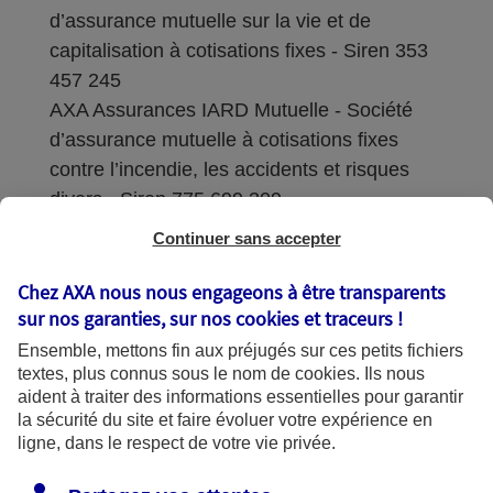
d’assurance mutuelle sur la vie et de
capitalisation à cotisations fixes - Siren 353
457 245
AXA Assurances IARD Mutuelle - Société
d’assurance mutuelle à cotisations fixes
contre l’incendie, les accidents et risques
divers - Siren 775 699 309
Continuer sans accepter
Sièges sociaux : 313 Terrasses de l’Arche –
92727 Nanterre Cedex
Chez AXA nous nous engageons à être transparents
sur nos garanties, sur nos
cookies et traceurs
!
Coordonnées de l'Autorité de contrôle
Ensemble, mettons fin aux préjugés sur ces petits fichiers
prudentiel et de résolution (ACPR) : - 4
textes, plus connus sous le nom de
cookies
. Ils nous
Place de Budapest - CS 92459 - 75436
aident à traiter des informations essentielles pour garantir
Paris Cedex 09. Le détail des procédures de
la sécurité du site et faire évoluer votre expérience en
recours et de réclamation et les
ligne, dans le respect de votre vie privée.
coordonnées du service dédié sont