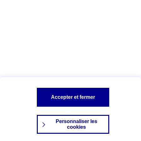
Index Egalité Professionnelle Femmes-
Hommes
Vous êtes ici :
Configuration et sécurité
Mentions légales
A PROPOS D'AXA
NOS AUTRES PRODUITS
Accepter et fermer
SITES AXA
Personnaliser les
cookies