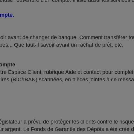
use l'ouverture d'un compte. Il liste aussi les services 
ompte
.
voir avant de changer de banque. Comment transférer tous 
pes... Que faut-il savoir avant un rachat de prêt, etc.
compte
re Espace Client, rubrique Aide et contact pour compléte
ires (BIC/IBAN) scannées, en pièces jointes à ce messa
lateur a prévu de protéger les clients contre le risque
leur argent. Le Fonds de Garantie des Dépôts a été créé 