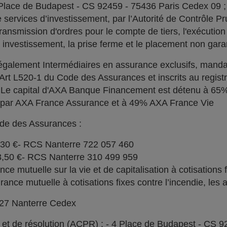
 Place de Budapest - CS 92459 - 75436 Paris Cedex 09 
services d’investissement, par l’Autorité de Contrôle Pru
ransmission d'ordres pour le compte de tiers, l'exécution 
n investissement, la prise ferme et le placement non garan
alement Intermédiaires en assurance exclusifs, manda
l'Art L520-1 du Code des Assurances et inscrits au regi
. Le capital d'AXA Banque Financement est détenu à 6
% par AXA France Assurance et à 49% AXA France Vie
ode des Assurances :
030 €- RCS Nanterre 722 057 460
73,50 €- RCS Nanterre 310 499 959
e mutuelle sur la vie et de capitalisation à cotisations 
ce mutuelle à cotisations fixes contre l’incendie, les a
727 Nanterre Cedex
l et de résolution (ACPR) : - 4 Place de Budapest - CS 9