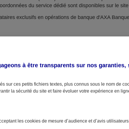
oordonnées du service dédié sont disponibles sur le site 
taires exclusifs en opérations de banque d'AXA Banqu
geons à être transparents sur nos garanties,
s sur ces petits fichiers textes, plus connus sous le nom de
co
antir la sécurité du site et faire évoluer votre expérience en lign
acceptant les
cookies
de mesure d’audience et d’avis utilisateurs