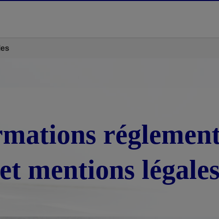
les
rmations réglement
et mentions légale