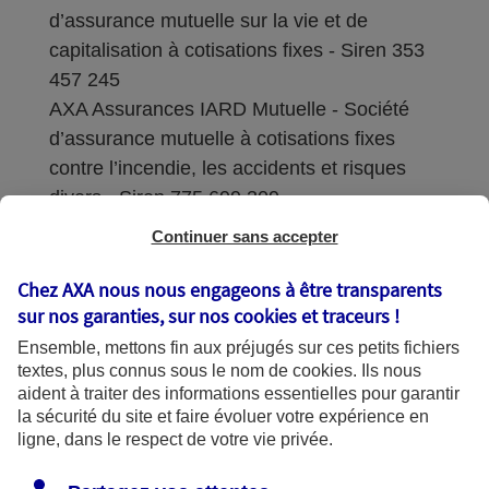
d’assurance mutuelle sur la vie et de
capitalisation à cotisations fixes - Siren 353
457 245
AXA Assurances IARD Mutuelle - Société
d’assurance mutuelle à cotisations fixes
contre l’incendie, les accidents et risques
divers - Siren 775 699 309
Continuer sans accepter
Sièges sociaux : 313 Terrasses de l’Arche –
92727 Nanterre Cedex
Chez AXA nous nous engageons à être transparents
sur nos garanties, sur nos
cookies et traceurs
!
Coordonnées de l'Autorité de contrôle
Ensemble, mettons fin aux préjugés sur ces petits fichiers
prudentiel et de résolution (ACPR) : - 4
textes, plus connus sous le nom de
cookies
. Ils nous
Place de Budapest - CS 92459 - 75436
aident à traiter des informations essentielles pour garantir
Paris Cedex 09. Le détail des procédures de
la sécurité du site et faire évoluer votre expérience en
recours et de réclamation et les
ligne, dans le respect de votre vie privée.
coordonnées du service dédié sont