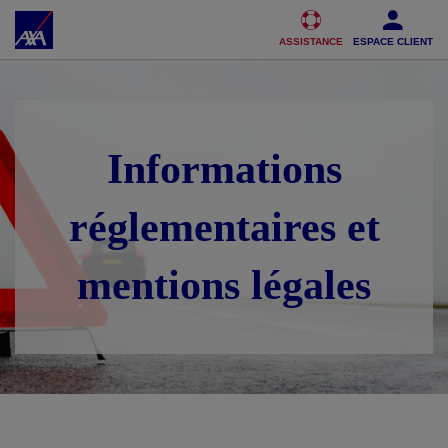
Accéder au Contenu
Accéder au Pied de page
ASSISTANCE
ESPACE CLIENT
Informations
réglementaires et
mentions légales