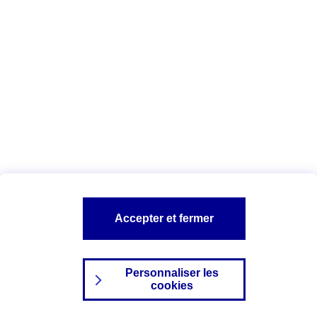
Index Egalité Professionnelle Femmes-
Hommes
Vous êtes ici :
Configuration et sécurité
Mentions légales
A PROPOS D'AXA
NOS AUTRES PRODUITS
Accepter et fermer
SITES AXA
Personnaliser les
cookies