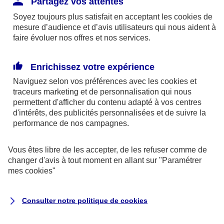
Partagez vos attentes
disponibles sur le site axa.fr.
Soyez toujours plus satisfait en acceptant les
cookies
de
AXA France IARD et AXA France Vie sont
mesure d’audience et d’avis utilisateurs qui nous aident à
faire évoluer nos offres et nos services.
mandataires exclusifs en opérations de
banque d'AXA Banque - N°ORIAS n°13 004
246 et n°13 005 764 (consultable
Enrichissez votre expérience
sur
www.orias.fr
)
Naviguez selon vos préférences avec les
cookies et
traceurs
marketing et de personnalisation qui nous
permettent d'afficher du contenu adapté à vos centres
d'intérêts, des publicités personnalisées et de suivre la
AXA Assistance France Assurances,
performance de nos campagnes.
S.A au capital de 51 429 430,40 €,
RCS Nanterre 415 392 724
Vous êtes libre de les accepter, de les refuser comme de
changer d'avis à tout moment en allant sur
"Paramétrer
Siège social :
mes
cookies
"
8-10, rue Paul Vaillant Couturier
92240 Malakoff
Consulter notre politique de
cookies