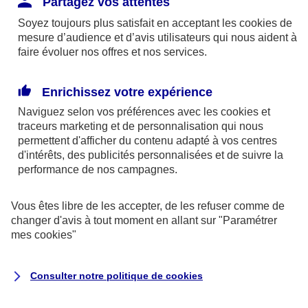
Partagez vos attentes
disponibles sur le site axa.fr.
Soyez toujours plus satisfait en acceptant les
cookies
de
AXA France IARD et AXA France Vie sont
mesure d’audience et d’avis utilisateurs qui nous aident à
faire évoluer nos offres et nos services.
mandataires exclusifs en opérations de
banque d'AXA Banque - N°ORIAS n°13 004
246 et n°13 005 764 (consultable
Enrichissez votre expérience
sur
www.orias.fr
)
Naviguez selon vos préférences avec les
cookies et
traceurs
marketing et de personnalisation qui nous
permettent d'afficher du contenu adapté à vos centres
d'intérêts, des publicités personnalisées et de suivre la
AXA Assistance France Assurances,
performance de nos campagnes.
S.A au capital de 51 429 430,40 €,
RCS Nanterre 415 392 724
Vous êtes libre de les accepter, de les refuser comme de
changer d'avis à tout moment en allant sur
"Paramétrer
Siège social :
mes
cookies
"
8-10, rue Paul Vaillant Couturier
92240 Malakoff
Consulter notre politique de
cookies