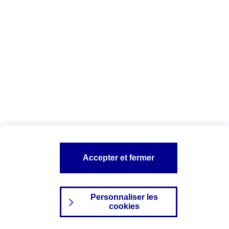
Index Egalité Professionnelle Femmes-
Hommes
Vous êtes ici :
Configuration et sécurité
Mentions légales
A PROPOS D'AXA
NOS AUTRES PRODUITS
Accepter et fermer
SITES AXA
Personnaliser les
cookies