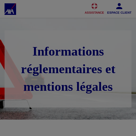
Accéder au Contenu
Accéder au Pied de page
ASSISTANCE
ESPACE CLIENT
Informations
réglementaires et
mentions légales