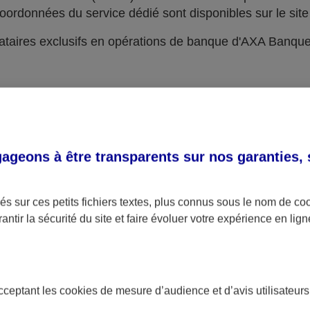
oordonnées du service dédié sont disponibles sur le site 
taires exclusifs en opérations de banque d'AXA Banqu
geons à être transparents sur nos garanties,
s sur ces petits fichiers textes, plus connus sous le nom de
co
antir la sécurité du site et faire évoluer votre expérience en lign
acceptant les
cookies
de mesure d’audience et d’avis utilisateurs