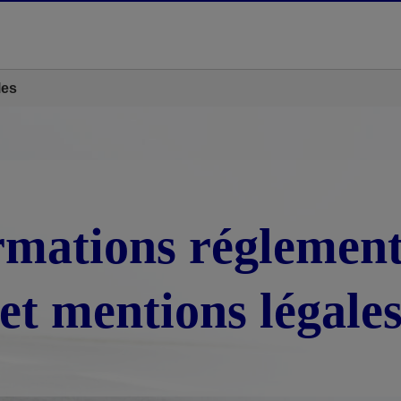
les
rmations réglement
et mentions légale