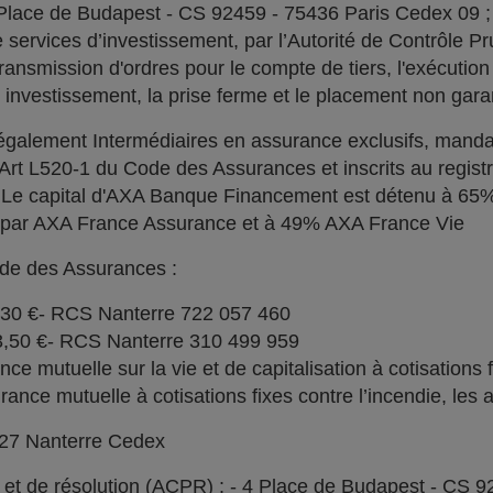
 Place de Budapest - CS 92459 - 75436 Paris Cedex 09 
services d’investissement, par l’Autorité de Contrôle Pru
ransmission d'ordres pour le compte de tiers, l'exécution 
n investissement, la prise ferme et le placement non garan
alement Intermédiaires en assurance exclusifs, manda
l'Art L520-1 du Code des Assurances et inscrits au regi
. Le capital d'AXA Banque Financement est détenu à 6
% par AXA France Assurance et à 49% AXA France Vie
ode des Assurances :
030 €- RCS Nanterre 722 057 460
73,50 €- RCS Nanterre 310 499 959
e mutuelle sur la vie et de capitalisation à cotisations 
ce mutuelle à cotisations fixes contre l’incendie, les a
727 Nanterre Cedex
l et de résolution (ACPR) : - 4 Place de Budapest - CS 9