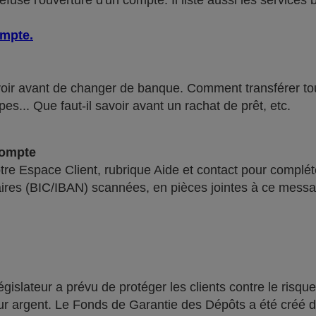
use l'ouverture d'un compte. Il liste aussi les services 
ompte
.
voir avant de changer de banque. Comment transférer tous 
pes... Que faut-il savoir avant un rachat de prêt, etc.
compte
re Espace Client, rubrique Aide et contact pour compléte
ires (BIC/IBAN) scannées, en pièces jointes à ce messa
lateur a prévu de protéger les clients contre le risque
leur argent. Le Fonds de Garantie des Dépôts a été créé 