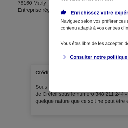
78160 Marly le Roi
Entreprise régie par le code des assurances
Enrichissez votre expé
Naviguez selon vos préférences 
contenu adapté à vos centres d'i
Ré
Vous êtes libre de les accepter, 
Consulter notre politiqu
Crédit à la consommation
Sous réserve d'acceptation par l'organ
de Créteil sous le numéro 348 211 244 
quelque nature que ce soit ne peut être ex