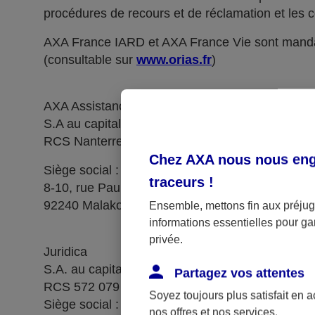
procédures de recours et de réclamation et les c
AXA France IARD et AXA France Vie sont manda
(consultable sur
www.orias.fr
)
AXA Assistance France Assurances,
S.A au capital de 51 429 430,40 €,
RCS Nanterre 415 392 724
Chez AXA nous nous enga
Siège social :
traceurs
!
8-10, rue Paul Vaillant Couturier
92240 Malakoff
Ensemble, mettons fin aux préjugé
informations essentielles pour gar
privée.
Juridica
S.A. au capital de 14 627 854,68 €
Partagez vos attentes
RCS 572 079 150 Versailles
Soyez toujours plus satisfait en 
Siège social : 1, place Victorien Sardou
nos offres et nos services.