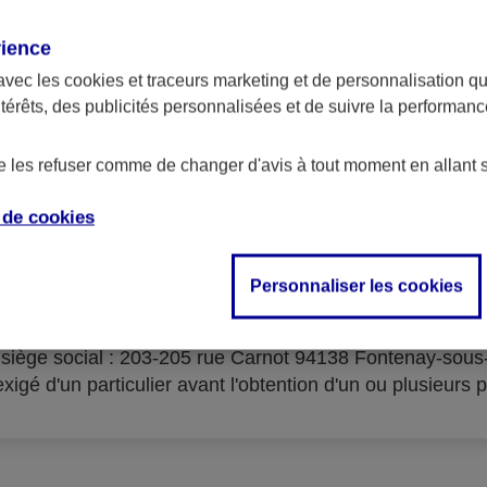
rience
avec les
cookies et traceurs
marketing et de personnalisation qui
ntérêts, des publicités personnalisées et de suivre la performa
serves d'acceptation du cré
de les refuser comme de changer d'avis à tout moment en allant 
e de
cookies
Personnaliser les cookies
isme prêteur : AXA Banque Financement – SA au capital 
- siège social : 203-205 rue Carnot 94138 Fontenay-sou
igé d'un particulier avant l'obtention d'un ou plusieurs p