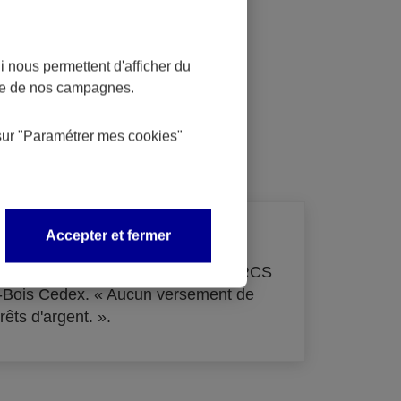
 nous permettent d'afficher du
nce de nos campagnes.
dit
sur
"Paramétrer mes
cookies
"
Accepter et fermer
de 33 855 000 € - immatriculée au RCS
s-Bois Cedex. « Aucun versement de
rêts d'argent. ».