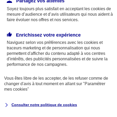
Partagez vos attentes
disponibles sur le site axa.fr.
Soyez toujours plus satisfait en acceptant les
cookies
de
AXA France IARD et AXA France Vie sont
mesure d’audience et d’avis utilisateurs qui nous aident à
faire évoluer nos offres et nos services.
mandataires exclusifs en opérations de
banque d'AXA Banque - N°ORIAS n°13 004
246 et n°13 005 764 (consultable
Enrichissez votre expérience
sur
www.orias.fr
)
Naviguez selon vos préférences avec les
cookies et
traceurs
marketing et de personnalisation qui nous
permettent d'afficher du contenu adapté à vos centres
d'intérêts, des publicités personnalisées et de suivre la
AXA Assistance France Assurances,
performance de nos campagnes.
S.A au capital de 51 429 430,40 €,
RCS Nanterre 415 392 724
Vous êtes libre de les accepter, de les refuser comme de
changer d'avis à tout moment en allant sur
"Paramétrer
Siège social :
mes
cookies
"
8-10, rue Paul Vaillant Couturier
92240 Malakoff
Consulter notre politique de
cookies