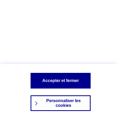
Index Egalité Professionnelle Femmes-
Hommes
Vous êtes ici :
Configuration et sécurité
Mentions légales
A PROPOS D'AXA
NOS AUTRES PRODUITS
Accepter et fermer
SITES AXA
Personnaliser les
cookies