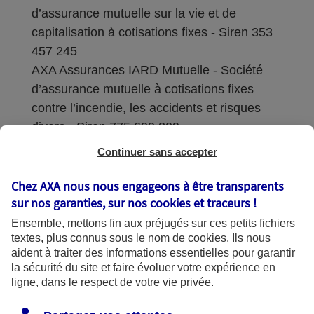
d’assurance mutuelle sur la vie et de
capitalisation à cotisations fixes - Siren 353
457 245
AXA Assurances IARD Mutuelle - Société
d’assurance mutuelle à cotisations fixes
contre l’incendie, les accidents et risques
divers - Siren 775 699 309
Continuer sans accepter
Sièges sociaux : 313 Terrasses de l’Arche –
92727 Nanterre Cedex
Chez AXA nous nous engageons à être transparents
sur nos garanties, sur nos
cookies et traceurs
!
Coordonnées de l'Autorité de contrôle
Ensemble, mettons fin aux préjugés sur ces petits fichiers
prudentiel et de résolution (ACPR) : - 4
textes, plus connus sous le nom de
cookies
. Ils nous
Place de Budapest - CS 92459 - 75436
aident à traiter des informations essentielles pour garantir
Paris Cedex 09. Le détail des procédures de
la sécurité du site et faire évoluer votre expérience en
recours et de réclamation et les
ligne, dans le respect de votre vie privée.
coordonnées du service dédié sont