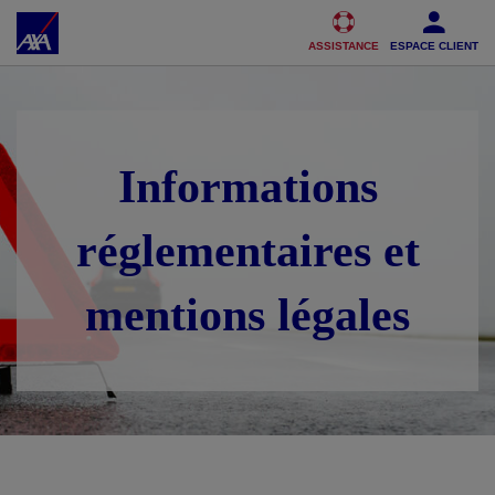
Accéder au Contenu
Accéder au Pied de page
ASSISTANCE
ESPACE CLIENT
Informations
réglementaires et
mentions légales