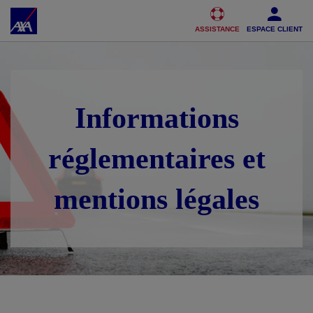
Accéder au Contenu
Accéder au Pied de page
ASSISTANCE
ESPACE CLIENT
Informations
réglementaires et
mentions légales