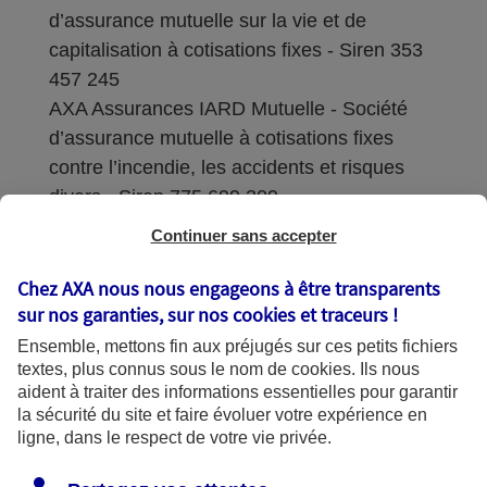
d’assurance mutuelle sur la vie et de
capitalisation à cotisations fixes - Siren 353
457 245
AXA Assurances IARD Mutuelle - Société
d’assurance mutuelle à cotisations fixes
contre l’incendie, les accidents et risques
divers - Siren 775 699 309
Continuer sans accepter
Sièges sociaux : 313 Terrasses de l’Arche –
92727 Nanterre Cedex
Chez AXA nous nous engageons à être transparents
sur nos garanties, sur nos
cookies et traceurs
!
Coordonnées de l'Autorité de contrôle
Ensemble, mettons fin aux préjugés sur ces petits fichiers
prudentiel et de résolution (ACPR) : - 4
textes, plus connus sous le nom de
cookies
. Ils nous
Place de Budapest - CS 92459 - 75436
aident à traiter des informations essentielles pour garantir
Paris Cedex 09. Le détail des procédures de
la sécurité du site et faire évoluer votre expérience en
recours et de réclamation et les
ligne, dans le respect de votre vie privée.
coordonnées du service dédié sont