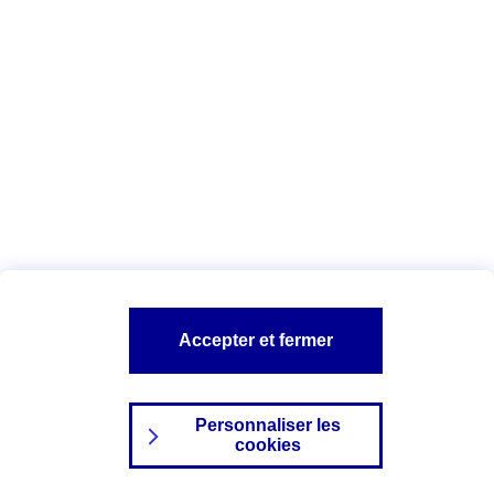
Index Egalité Professionnelle Femmes-
Hommes
Vous êtes ici :
Configuration et sécurité
Mentions légales
A PROPOS D'AXA
NOS AUTRES PRODUITS
Accepter et fermer
SITES AXA
Personnaliser les
cookies