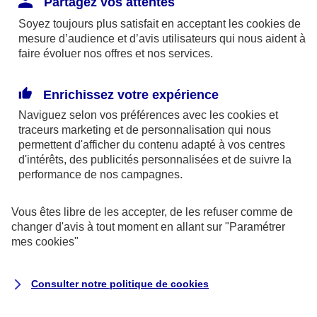
Partagez vos attentes
disponibles sur le site axa.fr.
Soyez toujours plus satisfait en acceptant les
cookies
de
AXA France IARD et AXA France Vie sont
mesure d’audience et d’avis utilisateurs qui nous aident à
faire évoluer nos offres et nos services.
mandataires exclusifs en opérations de
banque d'AXA Banque - N°ORIAS n°13 004
246 et n°13 005 764 (consultable
Enrichissez votre expérience
sur
www.orias.fr
)
Naviguez selon vos préférences avec les
cookies et
traceurs
marketing et de personnalisation qui nous
permettent d'afficher du contenu adapté à vos centres
d'intérêts, des publicités personnalisées et de suivre la
AXA Assistance France Assurances,
performance de nos campagnes.
S.A au capital de 51 429 430,40 €,
RCS Nanterre 415 392 724
Vous êtes libre de les accepter, de les refuser comme de
changer d'avis à tout moment en allant sur
"Paramétrer
Siège social :
mes
cookies
"
8-10, rue Paul Vaillant Couturier
92240 Malakoff
Consulter notre politique de
cookies