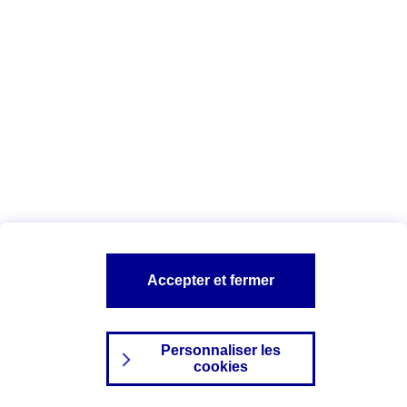
Index Egalité Professionnelle Femmes-
Hommes
Vous êtes ici :
Configuration et sécurité
Mentions légales
A PROPOS D'AXA
NOS AUTRES PRODUITS
Accepter et fermer
SITES AXA
Personnaliser les
cookies