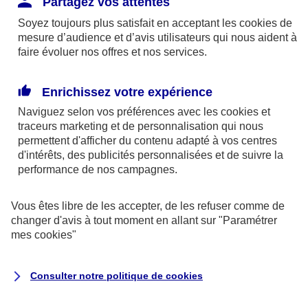
Partagez vos attentes
disponibles sur le site axa.fr.
Soyez toujours plus satisfait en acceptant les
cookies
de
AXA France IARD et AXA France Vie sont
mesure d’audience et d’avis utilisateurs qui nous aident à
faire évoluer nos offres et nos services.
mandataires exclusifs en opérations de
banque d'AXA Banque - N°ORIAS n°13 004
246 et n°13 005 764 (consultable
Enrichissez votre expérience
sur
www.orias.fr
)
Naviguez selon vos préférences avec les
cookies et
traceurs
marketing et de personnalisation qui nous
permettent d'afficher du contenu adapté à vos centres
d'intérêts, des publicités personnalisées et de suivre la
AXA Assistance France Assurances,
performance de nos campagnes.
S.A au capital de 51 429 430,40 €,
RCS Nanterre 415 392 724
Vous êtes libre de les accepter, de les refuser comme de
changer d'avis à tout moment en allant sur
"Paramétrer
Siège social :
mes
cookies
"
8-10, rue Paul Vaillant Couturier
92240 Malakoff
Consulter notre politique de
cookies