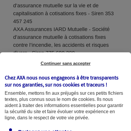
d’assurance mutuelle sur la vie et de
capitalisation à cotisations fixes - Siren 353
457 245
AXA Assurances IARD Mutuelle - Société
d’assurance mutuelle à cotisations fixes
contre l’incendie, les accidents et risques
divers - Siren 775 699 309
Continuer sans accepter
Sièges sociaux : 313 Terrasses de l’Arche –
92727 Nanterre Cedex
Chez AXA nous nous engageons à être transparents
sur nos garanties, sur nos
cookies et traceurs
!
Coordonnées de l'Autorité de contrôle
Ensemble, mettons fin aux préjugés sur ces petits fichiers
prudentiel et de résolution (ACPR) : - 4
textes, plus connus sous le nom de
cookies
. Ils nous
Place de Budapest - CS 92459 - 75436
aident à traiter des informations essentielles pour garantir
Paris Cedex 09. Le détail des procédures de
la sécurité du site et faire évoluer votre expérience en
recours et de réclamation et les
ligne, dans le respect de votre vie privée.
coordonnées du service dédié sont