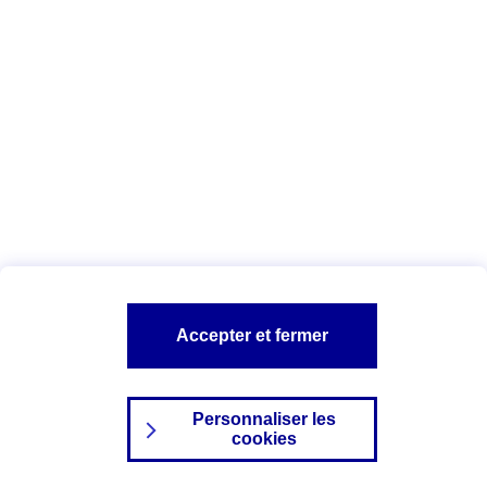
Index Egalité Professionnelle Femmes-
Hommes
Vous êtes ici :
Configuration et sécurité
Mentions légales
A PROPOS D'AXA
NOS AUTRES PRODUITS
Accepter et fermer
SITES AXA
Personnaliser les
cookies