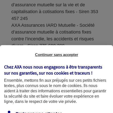
d’assurance mutuelle sur la vie et de
capitalisation à cotisations fixes - Siren 353
457 245
AXA Assurances IARD Mutuelle - Société
d’assurance mutuelle à cotisations fixes
contre l’incendie, les accidents et risques
divers - Siren 775 699 309
Continuer sans accepter
Sièges sociaux : 313 Terrasses de l’Arche –
92727 Nanterre Cedex
Chez AXA nous nous engageons à être transparents
sur nos garanties, sur nos
cookies et traceurs
!
Coordonnées de l'Autorité de contrôle
Ensemble, mettons fin aux préjugés sur ces petits fichiers
prudentiel et de résolution (ACPR) : - 4
textes, plus connus sous le nom de
cookies
. Ils nous
Place de Budapest - CS 92459 - 75436
aident à traiter des informations essentielles pour garantir
Paris Cedex 09. Le détail des procédures de
la sécurité du site et faire évoluer votre expérience en
recours et de réclamation et les
ligne, dans le respect de votre vie privée.
coordonnées du service dédié sont