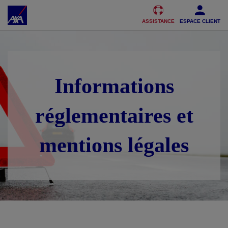
Accéder au Contenu
Accéder au Pied de page
ASSISTANCE
ESPACE CLIENT
Informations
réglementaires et
mentions légales