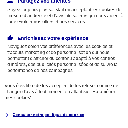
Partagez vos attentes
disponibles sur le site axa.fr.
Soyez toujours plus satisfait en acceptant les
cookies
de
AXA France IARD et AXA France Vie sont
mesure d’audience et d’avis utilisateurs qui nous aident à
faire évoluer nos offres et nos services.
mandataires exclusifs en opérations de
banque d'AXA Banque - N°ORIAS n°13 004
246 et n°13 005 764 (consultable
Enrichissez votre expérience
sur
www.orias.fr
)
Naviguez selon vos préférences avec les
cookies et
traceurs
marketing et de personnalisation qui nous
permettent d'afficher du contenu adapté à vos centres
d'intérêts, des publicités personnalisées et de suivre la
AXA Assistance France Assurances,
performance de nos campagnes.
S.A au capital de 51 429 430,40 €,
RCS Nanterre 415 392 724
Vous êtes libre de les accepter, de les refuser comme de
changer d'avis à tout moment en allant sur
"Paramétrer
Siège social :
mes
cookies
"
8-10, rue Paul Vaillant Couturier
92240 Malakoff
Consulter notre politique de
cookies