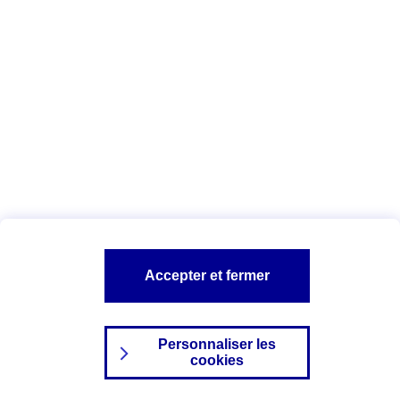
Index Egalité Professionnelle Femmes-
Hommes
Vous êtes ici :
Configuration et sécurité
Mentions légales
A PROPOS D'AXA
NOS AUTRES PRODUITS
Accepter et fermer
SITES AXA
Personnaliser les
cookies