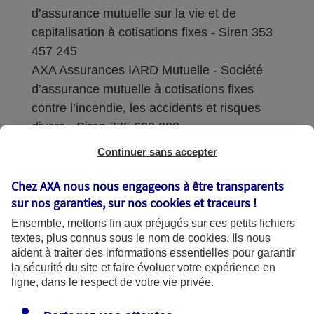
d’assurance mutuelle sur la vie et de
capitalisation à cotisations fixes - Siren 353
457 245
AXA Assurances IARD Mutuelle - Société
d’assurance mutuelle à cotisations fixes
contre l’incendie, les accidents et risques
divers - Siren 775 699 309
Continuer sans accepter
Sièges sociaux : 313 Terrasses de l’Arche –
92727 Nanterre Cedex
Chez AXA nous nous engageons à être transparents
sur nos garanties, sur nos
cookies et traceurs
!
Coordonnées de l'Autorité de contrôle
Ensemble, mettons fin aux préjugés sur ces petits fichiers
prudentiel et de résolution (ACPR) : - 4
textes, plus connus sous le nom de
cookies
. Ils nous
Place de Budapest - CS 92459 - 75436
aident à traiter des informations essentielles pour garantir
Paris Cedex 09. Le détail des procédures de
la sécurité du site et faire évoluer votre expérience en
recours et de réclamation et les
ligne, dans le respect de votre vie privée.
coordonnées du service dédié sont