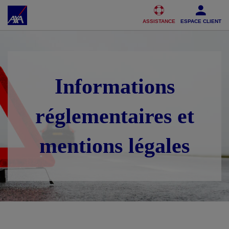
Accéder au Contenu
Accéder au Pied de page
ASSISTANCE
ESPACE CLIENT
Informations
réglementaires et
mentions légales