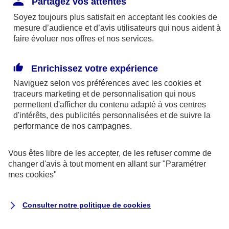
Partagez vos attentes
disponibles sur le site axa.fr.
Soyez toujours plus satisfait en acceptant les
cookies
de
AXA France IARD et AXA France Vie sont
mesure d’audience et d’avis utilisateurs qui nous aident à
faire évoluer nos offres et nos services.
mandataires exclusifs en opérations de
banque d'AXA Banque - N°ORIAS n°13 004
246 et n°13 005 764 (consultable
Enrichissez votre expérience
sur
www.orias.fr
)
Naviguez selon vos préférences avec les
cookies et
traceurs
marketing et de personnalisation qui nous
permettent d'afficher du contenu adapté à vos centres
d'intérêts, des publicités personnalisées et de suivre la
AXA Assistance France Assurances,
performance de nos campagnes.
S.A au capital de 51 429 430,40 €,
RCS Nanterre 415 392 724
Vous êtes libre de les accepter, de les refuser comme de
changer d'avis à tout moment en allant sur
"Paramétrer
Siège social :
mes
cookies
"
8-10, rue Paul Vaillant Couturier
92240 Malakoff
Consulter notre politique de
cookies