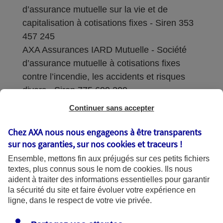
d’assurance mutuelle sur la vie et de
capitalisation à cotisations fixes - Siren 353
457 245
AXA Assurances IARD Mutuelle - Société
d’assurance mutuelle à cotisations fixes
contre l’incendie, les accidents et risques
divers - Siren 775 699 309
Continuer sans accepter
Sièges sociaux : 313 Terrasses de l’Arche –
92727 Nanterre Cedex
Chez AXA nous nous engageons à être transparents
sur nos garanties, sur nos
cookies et traceurs
!
Coordonnées de l'Autorité de contrôle
Ensemble, mettons fin aux préjugés sur ces petits fichiers
prudentiel et de résolution (ACPR) : - 4
textes, plus connus sous le nom de
cookies
. Ils nous
Place de Budapest - CS 92459 - 75436
aident à traiter des informations essentielles pour garantir
Paris Cedex 09. Le détail des procédures de
la sécurité du site et faire évoluer votre expérience en
recours et de réclamation et les
ligne, dans le respect de votre vie privée.
coordonnées du service dédié sont