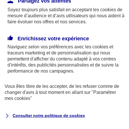
Partagez vos attentes
disponibles sur le site axa.fr.
Soyez toujours plus satisfait en acceptant les
cookies
de
AXA France IARD et AXA France Vie sont
mesure d’audience et d’avis utilisateurs qui nous aident à
faire évoluer nos offres et nos services.
mandataires exclusifs en opérations de
banque d'AXA Banque - N°ORIAS n°13 004
246 et n°13 005 764 (consultable
Enrichissez votre expérience
sur
www.orias.fr
)
Naviguez selon vos préférences avec les
cookies et
traceurs
marketing et de personnalisation qui nous
permettent d'afficher du contenu adapté à vos centres
d'intérêts, des publicités personnalisées et de suivre la
AXA Assistance France Assurances,
performance de nos campagnes.
S.A au capital de 51 429 430,40 €,
RCS Nanterre 415 392 724
Vous êtes libre de les accepter, de les refuser comme de
changer d'avis à tout moment en allant sur
"Paramétrer
Siège social :
mes
cookies
"
8-10, rue Paul Vaillant Couturier
92240 Malakoff
Consulter notre politique de
cookies