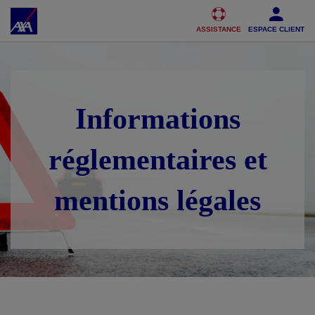
Accéder au Contenu
Accéder au Pied de page
ASSISTANCE
ESPACE CLIENT
Informations
réglementaires et
mentions légales