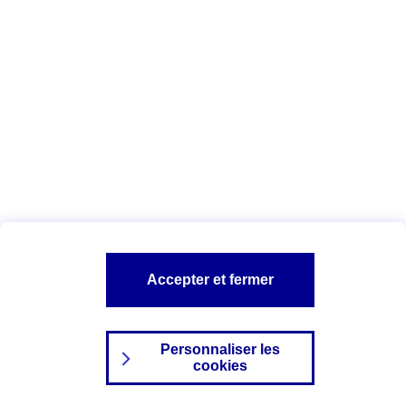
Index Egalité Professionnelle Femmes-
Hommes
Vous êtes ici :
Configuration et sécurité
Mentions légales
A PROPOS D'AXA
NOS AUTRES PRODUITS
Accepter et fermer
SITES AXA
Personnaliser les
cookies