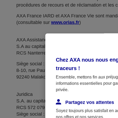
procédures de recours et de réclamation et les c
AXA France IARD et AXA France Vie sont manda
(consultable sur
www.orias.fr
)
AXA Assistance France Assurances,
S.A au capital de 51 429 430,40 €,
RCS Nanterre 415 392 724
Chez AXA nous nous enga
Siège social :
traceurs
!
8-10, rue Paul Vaillant Couturier
92240 Malakoff
Ensemble, mettons fin aux préjugé
informations essentielles pour gar
privée.
Juridica
S.A. au capital de 14 627 854,68 €
Partagez vos attentes
RCS 572 079 150 Versailles
Soyez toujours plus satisfait en 
Siège social : 1, place Victorien Sardou
nos offres et nos services.