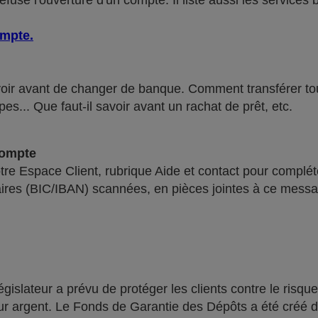
use l'ouverture d'un compte. Il liste aussi les services 
ompte
.
voir avant de changer de banque. Comment transférer tous 
pes... Que faut-il savoir avant un rachat de prêt, etc.
compte
re Espace Client, rubrique Aide et contact pour compléte
ires (BIC/IBAN) scannées, en pièces jointes à ce messa
lateur a prévu de protéger les clients contre le risque
leur argent. Le Fonds de Garantie des Dépôts a été créé 