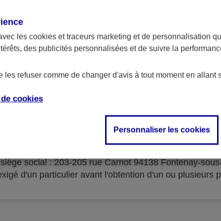
rience
avec les
cookies et traceurs
marketing et de personnalisation qui
ntérêts, des publicités personnalisées et de suivre la performa
serves d'acceptation du cré
de les refuser comme de changer d'avis à tout moment en allant 
e de
cookies
Personnaliser les cookies
isme prêteur : AXA Banque Financement – SA au capital 
- siège social : 203-205 rue Carnot 94138 Fontenay-sou
igé d'un particulier avant l'obtention d'un ou plusieurs p