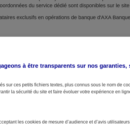
oordonnées du service dédié sont disponibles sur le site 
taires exclusifs en opérations de banque d'AXA Banqu
geons à être transparents sur nos garanties,
s sur ces petits fichiers textes, plus connus sous le nom de
co
antir la sécurité du site et faire évoluer votre expérience en lign
acceptant les
cookies
de mesure d’audience et d’avis utilisateurs