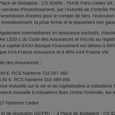
 Place de Budapest - CS 92459 - 75436 Paris Cedex 09 
services d’investissement, par l’Autorité de Contrôle Pru
ransmission d'ordres pour le compte de tiers, l'exécution 
n investissement, la prise ferme et le placement non garan
alement Intermédiaires en assurance exclusifs, manda
l'Art L520-1 du Code des Assurances et inscrits au regi
. Le capital d'AXA Banque Financement est détenu à 6
% par AXA France Assurance et à 49% AXA France Vie
ode des Assurances :
030 €- RCS Nanterre 722 057 460
73,50 €- RCS Nanterre 310 499 959
e mutuelle sur la vie et de capitalisation à cotisations 
ce mutuelle à cotisations fixes contre l’incendie, les a
727 Nanterre Cedex
l et de résolution (ACPR) : - 4 Place de Budapest - CS 9