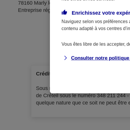
78160 Marly le Roi
Entreprise régie par le code des assurances
Enrichissez votre expé
Naviguez selon vos préférences 
contenu adapté à vos centres d'i
Ré
Vous êtes libre de les accepter, 
Consulter notre politiqu
Crédit à la consommation
Sous réserve d'acceptation par l'organ
de Créteil sous le numéro 348 211 244 
quelque nature que ce soit ne peut être ex