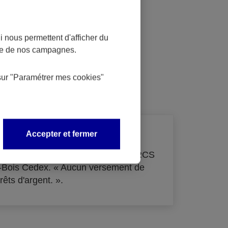
 nous permettent d'afficher du
nce de nos campagnes.
dit
sur
"Paramétrer mes
cookies
"
Accepter et fermer
de 33 855 000 € - immatriculée au RCS
s-Bois Cedex. « Aucun versement de
rêts d'argent. ».