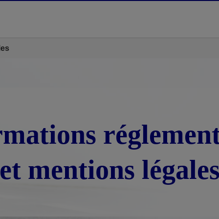
les
rmations réglement
et mentions légale