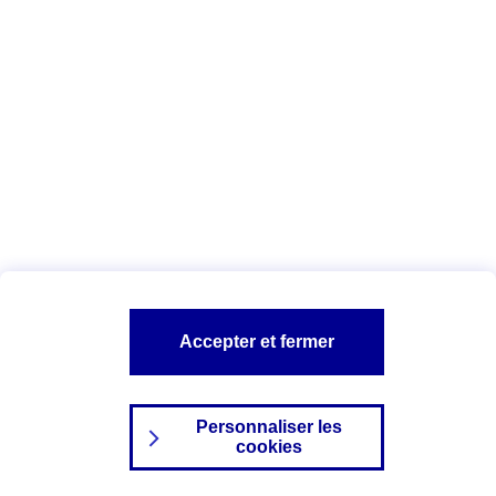
Index Egalité Professionnelle Femmes-
Hommes
Vous êtes ici :
Configuration et sécurité
Mentions légales
A PROPOS D'AXA
NOS AUTRES PRODUITS
Accepter et fermer
SITES AXA
Personnaliser les
cookies