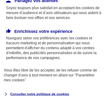
Partagez vos attentes
disponibles sur le site axa.fr.
Soyez toujours plus satisfait en acceptant les
cookies
de
AXA France IARD et AXA France Vie sont
mesure d’audience et d’avis utilisateurs qui nous aident à
faire évoluer nos offres et nos services.
mandataires exclusifs en opérations de
banque d'AXA Banque - N°ORIAS n°13 004
246 et n°13 005 764 (consultable
Enrichissez votre expérience
sur
www.orias.fr
)
Naviguez selon vos préférences avec les
cookies et
traceurs
marketing et de personnalisation qui nous
permettent d'afficher du contenu adapté à vos centres
d'intérêts, des publicités personnalisées et de suivre la
AXA Assistance France Assurances,
performance de nos campagnes.
S.A au capital de 51 429 430,40 €,
RCS Nanterre 415 392 724
Vous êtes libre de les accepter, de les refuser comme de
changer d'avis à tout moment en allant sur
"Paramétrer
Siège social :
mes
cookies
"
8-10, rue Paul Vaillant Couturier
92240 Malakoff
Consulter notre politique de
cookies