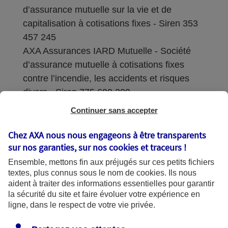
d’assurance mutuelle sur la vie et de
capitalisation à cotisations fixes - Siren 353
457 245
AXA Assurances IARD Mutuelle - Société
d’assurance mutuelle à cotisations fixes
contre l’incendie, les accidents et risques
divers - Siren 775 699 309
Continuer sans accepter
Sièges sociaux : 313 Terrasses de l’Arche –
92727 Nanterre Cedex
Chez AXA nous nous engageons à être transparents
sur nos garanties, sur nos
cookies et traceurs
!
Coordonnées de l'Autorité de contrôle
Ensemble, mettons fin aux préjugés sur ces petits fichiers
prudentiel et de résolution (ACPR) : - 4
textes, plus connus sous le nom de
cookies
. Ils nous
Place de Budapest - CS 92459 - 75436
aident à traiter des informations essentielles pour garantir
Paris Cedex 09. Le détail des procédures de
la sécurité du site et faire évoluer votre expérience en
recours et de réclamation et les
ligne, dans le respect de votre vie privée.
coordonnées du service dédié sont