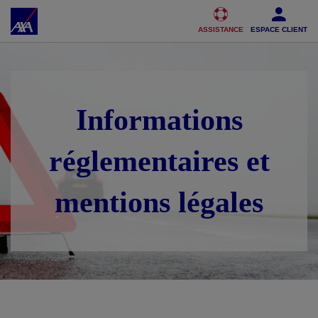
Accéder au Contenu
Accéder au Pied de page
ASSISTANCE
ESPACE CLIENT
Informations
réglementaires et
mentions légales