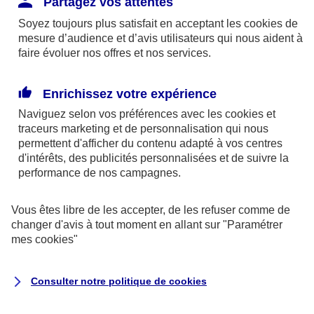
Partagez vos attentes
disponibles sur le site axa.fr.
Soyez toujours plus satisfait en acceptant les
cookies
de
AXA France IARD et AXA France Vie sont
mesure d’audience et d’avis utilisateurs qui nous aident à
faire évoluer nos offres et nos services.
mandataires exclusifs en opérations de
banque d'AXA Banque - N°ORIAS n°13 004
246 et n°13 005 764 (consultable
Enrichissez votre expérience
sur
www.orias.fr
)
Naviguez selon vos préférences avec les
cookies et
traceurs
marketing et de personnalisation qui nous
permettent d'afficher du contenu adapté à vos centres
d'intérêts, des publicités personnalisées et de suivre la
AXA Assistance France Assurances,
performance de nos campagnes.
S.A au capital de 51 429 430,40 €,
RCS Nanterre 415 392 724
Vous êtes libre de les accepter, de les refuser comme de
changer d'avis à tout moment en allant sur
"Paramétrer
Siège social :
mes
cookies
"
8-10, rue Paul Vaillant Couturier
92240 Malakoff
Consulter notre politique de
cookies