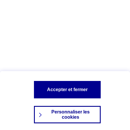
Index Egalité Professionnelle Femmes-
Hommes
Vous êtes ici :
Configuration et sécurité
Mentions légales
A PROPOS D'AXA
NOS AUTRES PRODUITS
Accepter et fermer
SITES AXA
Personnaliser les
cookies