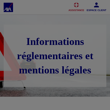
Accéder au Contenu
Accéder au Pied de page
ASSISTANCE
ESPACE CLIENT
Informations
réglementaires et
mentions légales