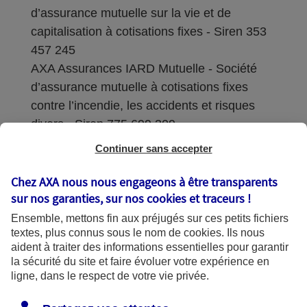
d’assurance mutuelle sur la vie et de
capitalisation à cotisations fixes - Siren 353
457 245
AXA Assurances IARD Mutuelle - Société
d’assurance mutuelle à cotisations fixes
contre l’incendie, les accidents et risques
divers - Siren 775 699 309
Continuer sans accepter
Sièges sociaux : 313 Terrasses de l’Arche –
92727 Nanterre Cedex
Chez AXA nous nous engageons à être transparents
sur nos garanties, sur nos
cookies et traceurs
!
Coordonnées de l'Autorité de contrôle
Ensemble, mettons fin aux préjugés sur ces petits fichiers
prudentiel et de résolution (ACPR) : - 4
textes, plus connus sous le nom de
cookies
. Ils nous
Place de Budapest - CS 92459 - 75436
aident à traiter des informations essentielles pour garantir
Paris Cedex 09. Le détail des procédures de
la sécurité du site et faire évoluer votre expérience en
recours et de réclamation et les
ligne, dans le respect de votre vie privée.
coordonnées du service dédié sont