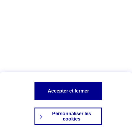
Index Egalité Professionnelle Femmes-
Hommes
Vous êtes ici :
Configuration et sécurité
Mentions légales
A PROPOS D'AXA
NOS AUTRES PRODUITS
Accepter et fermer
SITES AXA
Personnaliser les
cookies