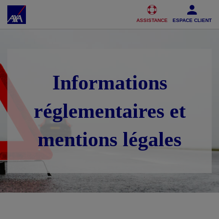
Accéder au Contenu
Accéder au Pied de page
ASSISTANCE
ESPACE CLIENT
Informations
réglementaires et
mentions légales