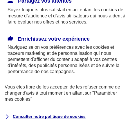
Partagez vos attentes
disponibles sur le site axa.fr.
Soyez toujours plus satisfait en acceptant les
cookies
de
AXA France IARD et AXA France Vie sont
mesure d’audience et d’avis utilisateurs qui nous aident à
faire évoluer nos offres et nos services.
mandataires exclusifs en opérations de
banque d'AXA Banque - N°ORIAS n°13 004
246 et n°13 005 764 (consultable
Enrichissez votre expérience
sur
www.orias.fr
)
Naviguez selon vos préférences avec les
cookies et
traceurs
marketing et de personnalisation qui nous
permettent d'afficher du contenu adapté à vos centres
d'intérêts, des publicités personnalisées et de suivre la
AXA Assistance France Assurances,
performance de nos campagnes.
S.A au capital de 51 429 430,40 €,
RCS Nanterre 415 392 724
Vous êtes libre de les accepter, de les refuser comme de
changer d'avis à tout moment en allant sur
"Paramétrer
Siège social :
mes
cookies
"
8-10, rue Paul Vaillant Couturier
92240 Malakoff
Consulter notre politique de
cookies