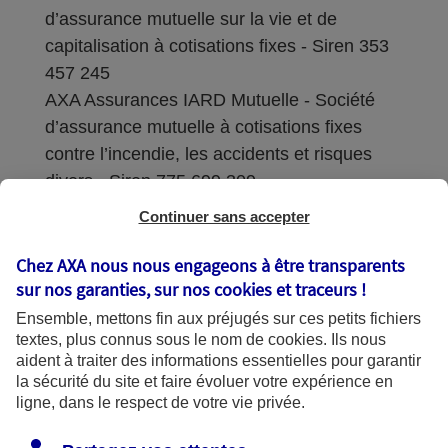
d’assurance mutuelle sur la vie et de
capitalisation à cotisations fixes - Siren 353
457 245
AXA Assurances IARD Mutuelle - Société
d’assurance mutuelle à cotisations fixes
contre l’incendie, les accidents et risques
divers - Siren 775 699 309
Continuer sans accepter
Sièges sociaux : 313 Terrasses de l’Arche –
92727 Nanterre Cedex
Chez AXA nous nous engageons à être transparents
sur nos garanties, sur nos
cookies et traceurs
!
Coordonnées de l'Autorité de contrôle
Ensemble, mettons fin aux préjugés sur ces petits fichiers
prudentiel et de résolution (ACPR) : - 4
textes, plus connus sous le nom de
cookies
. Ils nous
Place de Budapest - CS 92459 - 75436
aident à traiter des informations essentielles pour garantir
Paris Cedex 09. Le détail des procédures de
la sécurité du site et faire évoluer votre expérience en
recours et de réclamation et les
ligne, dans le respect de votre vie privée.
coordonnées du service dédié sont