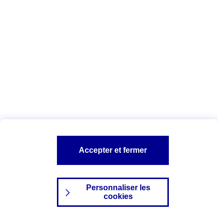
Index Egalité Professionnelle Femmes-
Hommes
Vous êtes ici :
Configuration et sécurité
Mentions légales
A PROPOS D'AXA
NOS AUTRES PRODUITS
Accepter et fermer
SITES AXA
Personnaliser les
cookies