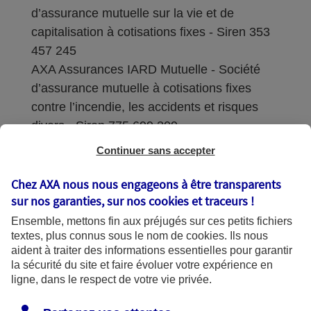
d’assurance mutuelle sur la vie et de
capitalisation à cotisations fixes - Siren 353
457 245
AXA Assurances IARD Mutuelle - Société
d’assurance mutuelle à cotisations fixes
contre l’incendie, les accidents et risques
divers - Siren 775 699 309
Continuer sans accepter
Sièges sociaux : 313 Terrasses de l’Arche –
92727 Nanterre Cedex
Chez AXA nous nous engageons à être transparents
sur nos garanties, sur nos
cookies et traceurs
!
Coordonnées de l'Autorité de contrôle
Ensemble, mettons fin aux préjugés sur ces petits fichiers
prudentiel et de résolution (ACPR) : - 4
textes, plus connus sous le nom de
cookies
. Ils nous
Place de Budapest - CS 92459 - 75436
aident à traiter des informations essentielles pour garantir
Paris Cedex 09. Le détail des procédures de
la sécurité du site et faire évoluer votre expérience en
recours et de réclamation et les
ligne, dans le respect de votre vie privée.
coordonnées du service dédié sont