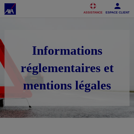
Accéder au Contenu
Accéder au Pied de page
ASSISTANCE
ESPACE CLIENT
Informations
réglementaires et
mentions légales