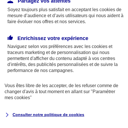
Partagez vos attentes
disponibles sur le site axa.fr.
Soyez toujours plus satisfait en acceptant les
cookies
de
AXA France IARD et AXA France Vie sont
mesure d’audience et d’avis utilisateurs qui nous aident à
faire évoluer nos offres et nos services.
mandataires exclusifs en opérations de
banque d'AXA Banque - N°ORIAS n°13 004
246 et n°13 005 764 (consultable
Enrichissez votre expérience
sur
www.orias.fr
)
Naviguez selon vos préférences avec les
cookies et
traceurs
marketing et de personnalisation qui nous
permettent d'afficher du contenu adapté à vos centres
d'intérêts, des publicités personnalisées et de suivre la
AXA Assistance France Assurances,
performance de nos campagnes.
S.A au capital de 51 429 430,40 €,
RCS Nanterre 415 392 724
Vous êtes libre de les accepter, de les refuser comme de
changer d'avis à tout moment en allant sur
"Paramétrer
Siège social :
mes
cookies
"
8-10, rue Paul Vaillant Couturier
92240 Malakoff
Consulter notre politique de
cookies