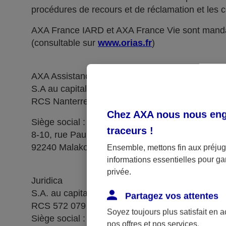
procédures de recours et de réclamation et les c
AXA France IARD et AXA France Vie sont manda
(consultable sur
www.orias.fr
)
AXA Assistance France Assurances,
S.A au capital de 51 429 430,40 €,
RCS Nanterre 415 392 724
Chez AXA nous nous enga
Siège social :
traceurs
!
8-10, rue Paul Vaillant Couturier
92240 Malakoff
Ensemble, mettons fin aux préjugé
informations essentielles pour gar
privée.
Juridica
S.A. au capital de 14 627 854,68 €
Partagez vos attentes
RCS 572 079 150 Versailles
Soyez toujours plus satisfait en 
Siège social : 1, place Victorien Sardou
nos offres et nos services.