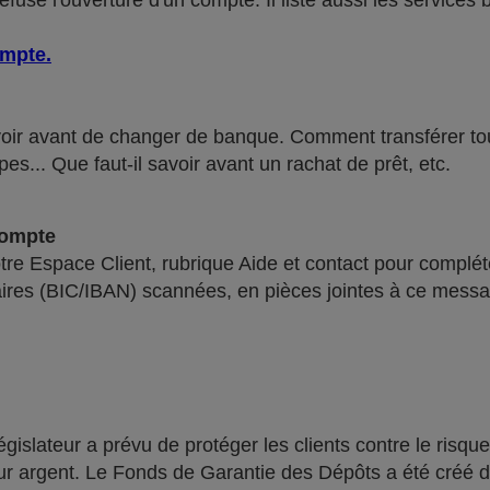
use l'ouverture d'un compte. Il liste aussi les services 
ompte
.
voir avant de changer de banque. Comment transférer tous 
pes... Que faut-il savoir avant un rachat de prêt, etc.
compte
re Espace Client, rubrique Aide et contact pour compléte
ires (BIC/IBAN) scannées, en pièces jointes à ce messa
lateur a prévu de protéger les clients contre le risque
leur argent. Le Fonds de Garantie des Dépôts a été créé 