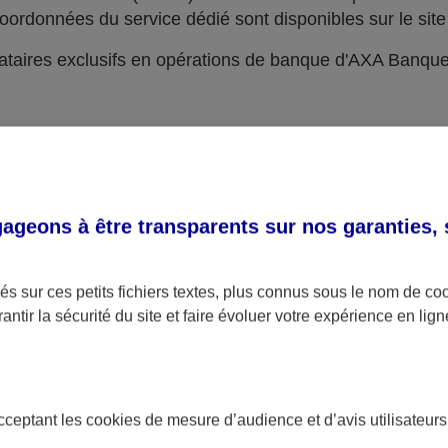
oordonnées du service dédié sont disponibles sur le site 
taires exclusifs en opérations de banque d'AXA Banqu
geons à être transparents sur nos garanties,
s sur ces petits fichiers textes, plus connus sous le nom de
co
antir la sécurité du site et faire évoluer votre expérience en lign
acceptant les
cookies
de mesure d’audience et d’avis utilisateurs