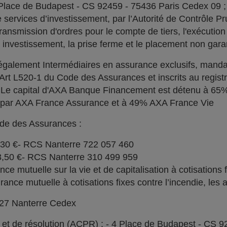
 Place de Budapest - CS 92459 - 75436 Paris Cedex 09 
services d’investissement, par l’Autorité de Contrôle Pru
ransmission d'ordres pour le compte de tiers, l'exécution 
n investissement, la prise ferme et le placement non garan
alement Intermédiaires en assurance exclusifs, manda
l'Art L520-1 du Code des Assurances et inscrits au regi
. Le capital d'AXA Banque Financement est détenu à 6
% par AXA France Assurance et à 49% AXA France Vie
ode des Assurances :
030 €- RCS Nanterre 722 057 460
73,50 €- RCS Nanterre 310 499 959
e mutuelle sur la vie et de capitalisation à cotisations 
ce mutuelle à cotisations fixes contre l’incendie, les a
727 Nanterre Cedex
l et de résolution (ACPR) : - 4 Place de Budapest - CS 9