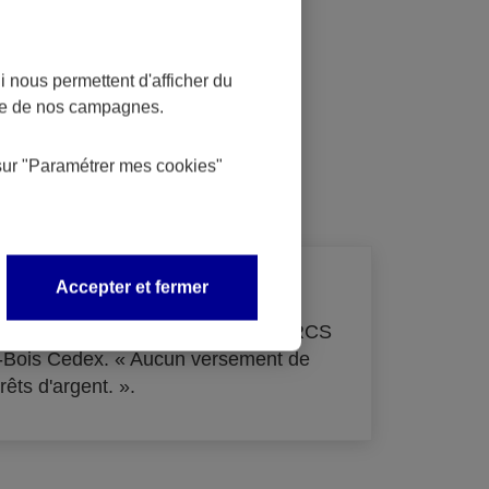
 nous permettent d'afficher du
nce de nos campagnes.
dit
sur
"Paramétrer mes
cookies
"
Accepter et fermer
de 33 855 000 € - immatriculée au RCS
s-Bois Cedex. « Aucun versement de
rêts d'argent. ».