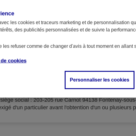
rience
avec les
cookies et traceurs
marketing et de personnalisation qui
ntérêts, des publicités personnalisées et de suivre la performa
serves d'acceptation du cré
de les refuser comme de changer d'avis à tout moment en allant 
e de
cookies
Personnaliser les cookies
isme prêteur : AXA Banque Financement – SA au capital 
- siège social : 203-205 rue Carnot 94138 Fontenay-sou
igé d'un particulier avant l'obtention d'un ou plusieurs p