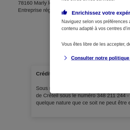
78160 Marly le Roi
Entreprise régie par le code des assurances
Enrichissez votre expé
Naviguez selon vos préférences 
contenu adapté à vos centres d'i
Ré
Vous êtes libre de les accepter, 
Consulter notre politiqu
Crédit à la consommation
Sous réserve d'acceptation par l'organ
de Créteil sous le numéro 348 211 244 
quelque nature que ce soit ne peut être ex