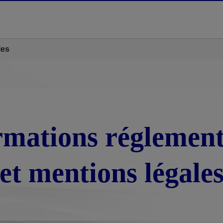
les
rmations réglement
et mentions légale